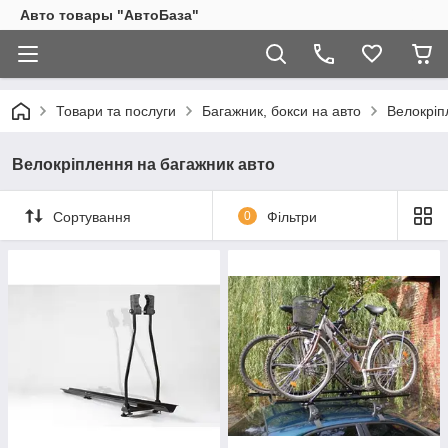
Авто товары "АвтоБаза"
Товари та послуги
Багажник, бокси на авто
Велокріп
Велокріплення на багажник авто
Сортування
0
Фільтри