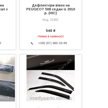
на
Дефлектори вікон на
ал з
PEUGEOT 508 седан із 2010
р. (HIC)
21932
540 ₴
Немає в наявності
9
+380 (67) 880-28-89