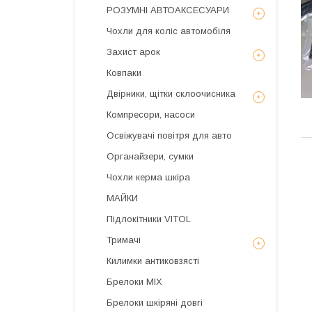
РОЗУМНІ АВТОАКСЕСУАРИ
Чохли для коліс автомобіля
Захист арок
Ковпаки
Двірники, щітки склоочисника
Компресори, насоси
Освіжувачі повітря для авто
Органайзери, сумки
Чохли керма шкіра
МАЙКИ
Підлокітники VITOL
Тримачі
Килимки антиковзясті
Брелоки MIX
Брелоки шкіряні довгі