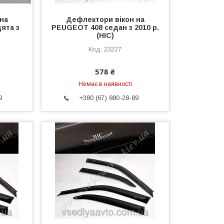
на
Дефлектори вікон на
ята з
PEUGEOT 408 седан з 2010 р.
(HIC)
23227
578 ₴
Немає в наявності
9
+380 (67) 880-28-89