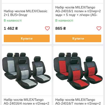
Набір чохлів MILEX/Tango
Набор чехлов MILEX/Classic
AG-24016/1 полин к-т/2пер+2
2+1 BUS+3подг
задн + 5 подг + л/чорн (AG-
24016/1)
В наявності
В наявності
1 462
865
₴
₴
Купити
Купити
Набір чохлів MILEX/Tango
Набір чохлів MILEX/Tango
AG-24016/4 полин к-т/2пер+2
AG-24016/7 полин к-т/2пер+2