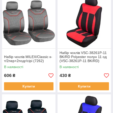
Набір чохлів VSC-38261P-11
Набір чохлів MILEX/Classic к-
BK/RD Polyester полун 11 од
т/2пер+2подг/сірі (7262)
(VSC-38261P-11 BK/RD)
В наявності
В наявності
606
430
₴
₴
Купити
Купити