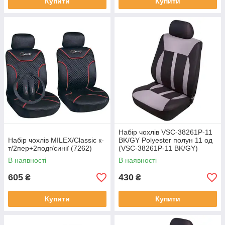
Купити
Купити
Набір чохлів VSC-38261P-11
Набір чохлів MILEX/Classic к-
BK/GY Polyester полун 11 од
т/2пер+2подг/синії (7262)
(VSC-38261P-11 BK/GY)
В наявності
В наявності
605
430
₴
₴
Купити
Купити