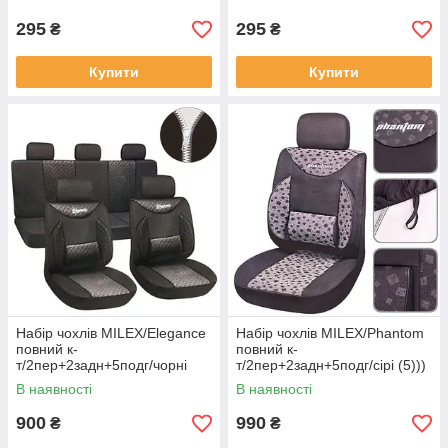
295
295
₴
₴
Купити
Купити
Набір чохлів MILEX/Elegance
Набір чохлів MILEX/Phantom
повний к-
повний к-
т/2пер+2задн+5подг/чорні
т/2пер+2задн+5подг/сірі (5)))
(5)))
В наявності
В наявності
900
990
₴
₴