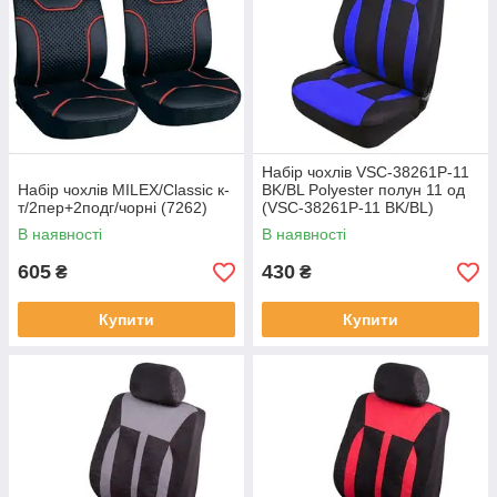
Набір чохлів VSC-38261P-11
Набір чохлів MILEX/Classic к-
BK/BL Polyester полун 11 од
т/2пер+2подг/чорні (7262)
(VSC-38261P-11 BK/BL)
В наявності
В наявності
605
430
₴
₴
Купити
Купити