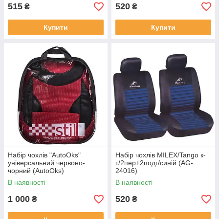
515
520
₴
₴
Купити
Купити
Набір чохлів "AutoOks"
Набір чохлів MILEX/Tango к-
універсальний червоно-
т/2пер+2подг/синій (AG-
чорний (AutoOks)
24016)
В наявності
В наявності
1 000
520
₴
₴