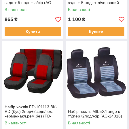
задн + 5 подг + л/сір (AG-
задн + 5 подг + л/червоний
24016/4)
(AG-24016/7)
В наявності
В наявності
865
1 100
₴
₴
Купити
Купити
Набір чохлів FD-101113 BK-
RD (бус) 2пер+2задн/чох.
Набір чохлів MILEX/Tango к-
керма/накл.рем.без (FD-
т/2пер+2подг/сір (AG-24016)
101113 BK-RD)
В наявності
В наявності