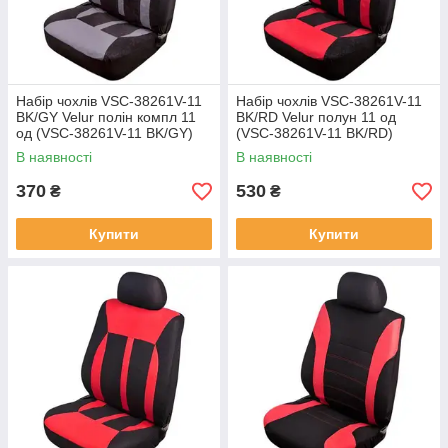
Набір чохлів VSC-38261V-11
Набір чохлів VSC-38261V-11
BK/GY Velur полін компл 11
BK/RD Velur полун 11 од
од (VSC-38261V-11 BK/GY)
(VSC-38261V-11 BK/RD)
В наявності
В наявності
370
530
₴
₴
Купити
Купити