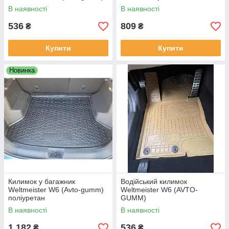
В наявності
В наявності
536
809
₴
₴
Купити
Купити
Новинка
Килимок у багажник
Водійський килимок
Weltmeister W6 (Avto-gumm)
Weltmeister W6 (AVTO-
поліуретан
GUMM)
В наявності
В наявності
1 182
536
₴
₴