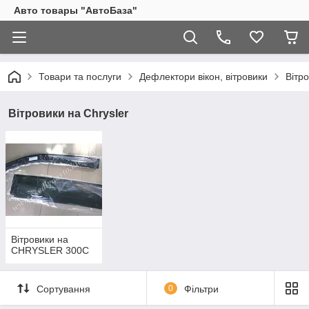
Авто товары "АвтоБаза"
Товари та послуги
Дефлектори вікон, вітровики
Вітро
Вітровики на Chrysler
Вітровики на
CHRYSLER 300C
Сортування
0
Фільтри