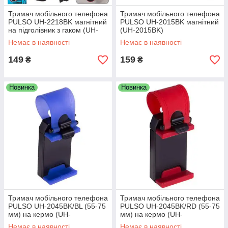
Тримач мобільного телефона
Тримач мобільного телефона
PULSO UH-2218BK магнітний
PULSO UH-2015BK магнітний
на підголівник з гаком (UH-
(UH-2015BK)
2218BK)
Немає в наявності
Немає в наявності
149
159
₴
₴
Новинка
Новинка
Тримач мобільного телефона
Тримач мобільного телефона
PULSO UH-2045BK/BL (55-75
PULSO UH-2045BK/RD (55-75
мм) на кермо (UH-
мм) на кермо (UH-
2045BK/BL)
2045BK/RD)
Немає в наявності
Немає в наявності