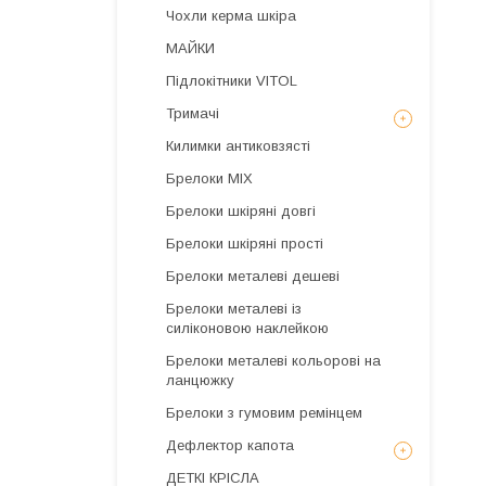
Чохли керма шкіра
МАЙКИ
Підлокітники VITOL
Тримачі
Килимки антиковзясті
Брелоки MIX
Брелоки шкіряні довгі
Брелоки шкіряні прості
Брелоки металеві дешеві
Брелоки металеві із
силіконовою наклейкою
Брелоки металеві кольорові на
ланцюжку
Брелоки з гумовим ремінцем
Дефлектор капота
ДЕТКІ КРІСЛА