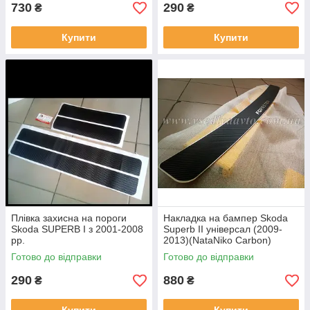
730
290
₴
₴
Купити
Купити
Плівка захисна на пороги
Накладка на бампер Skoda
Skoda SUPERB I з 2001-2008
Superb II універсал (2009-
рр.
2013)(NataNiko Carbon)
Готово до відправки
Готово до відправки
290
880
₴
₴