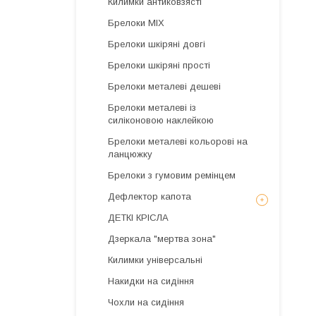
Килимки антиковзясті
Брелоки MIX
Брелоки шкіряні довгі
Брелоки шкіряні прості
Брелоки металеві дешеві
Брелоки металеві із
силіконовою наклейкою
Брелоки металеві кольорові на
ланцюжку
Брелоки з гумовим ремінцем
Дефлектор капота
ДЕТКІ КРІСЛА
Дзеркала "мертва зона"
Килимки універсальні
Накидки на сидіння
Чохли на сидіння