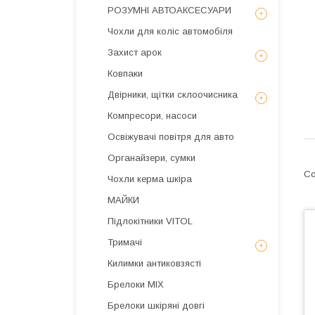
РОЗУМНІ АВТОАКСЕСУАРИ
Чохли для коліс автомобіля
Захист арок
Ковпаки
Двірники, щітки склоочисника
Компресори, насоси
Освіжувачі повітря для авто
Органайзери, сумки
Чохли керма шкіра
МАЙКИ
Підлокітники VITOL
Тримачі
Килимки антиковзясті
Брелоки MIX
Брелоки шкіряні довгі