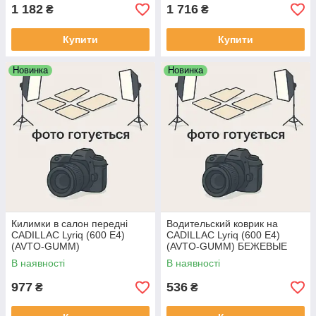
1 182
1 716
₴
₴
Купити
Купити
Новинка
Новинка
Килимки в салон передні
Водительский коврик на
CADILLAC Lyriq (600 E4)
CADILLAC Lyriq (600 E4)
(AVTO-GUMM)
(AVTO-GUMM) БЕЖЕВЫЕ
В наявності
В наявності
977
536
₴
₴