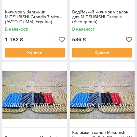
Килимок у багажник
Водійський килимок у салон
MITSUBISHI Grandis 7 місць
для MITSUBISHI Grandis
(AVTO-GUMM, Україна)
(Avto-gumm)
поліуретан
В наявності
В наявності
1 182
536
₴
₴
Купити
Купити
Килимки в салон Mitsubishi