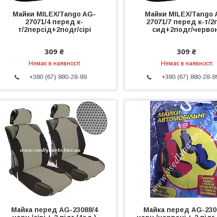
Майки MILEX/Tango AG-
Майки MILEX/Tango 
27071/4 перед к-
27071/7 перед к-т/2
т/2персід+2подг/сірі
сид+2подг/черво
309 ₴
309 ₴
Немає в наявності
Немає в наявності
+380 (67) 880-28-89
+380 (67) 880-28-8
Майка перед AG-23088/4
Майка перед AG-230