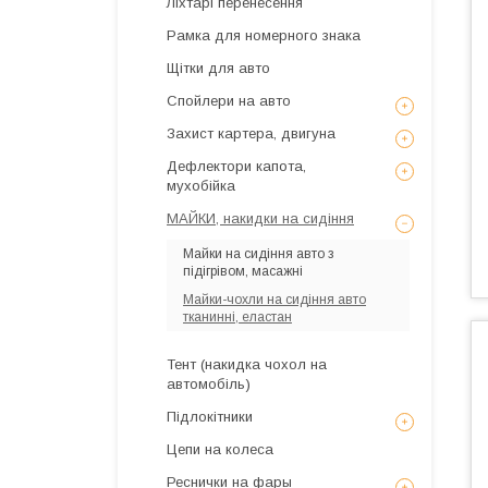
Ліхтарі перенесення
Рамка для номерного знака
Щітки для авто
Спойлери на авто
Захист картера, двигуна
Дефлектори капота,
мухобійка
МАЙКИ, накидки на сидіння
Майки на сидіння авто з
підігрівом, масажні
Майки-чохли на сидіння авто
тканинні, еластан
Тент (накидка чохол на
автомобіль)
Підлокітники
Цепи на колеса
Реснички на фары