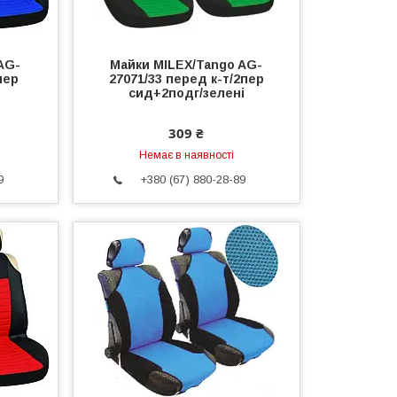
AG-
Майки MILEX/Tango AG-
пер
27071/33 перед к-т/2пер
сид+2подг/зелені
309 ₴
Немає в наявності
9
+380 (67) 880-28-89