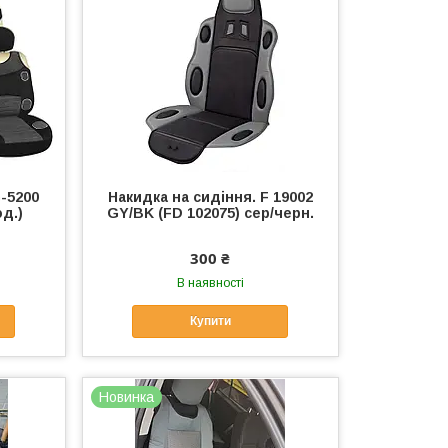
-5200
Накидка на сидіння. F 19002
од.)
GY/BK (FD 102075) сер/черн.
300 ₴
В наявності
Купити
Новинка