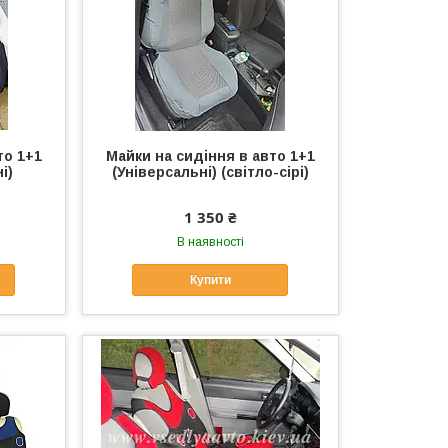
то 1+1
Майки на сидіння в авто 1+1
і)
(Універсальні) (світло-сірі)
1 350 ₴
В наявності
Купити