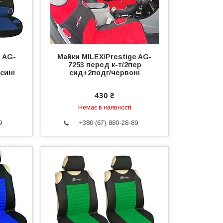
e AG-
Майки MILEX/Prestige AG-
7253 перед к-т/2пер
сині
сид+2подг/червоні
430 ₴
Немає в наявності
9
+380 (67) 880-28-89