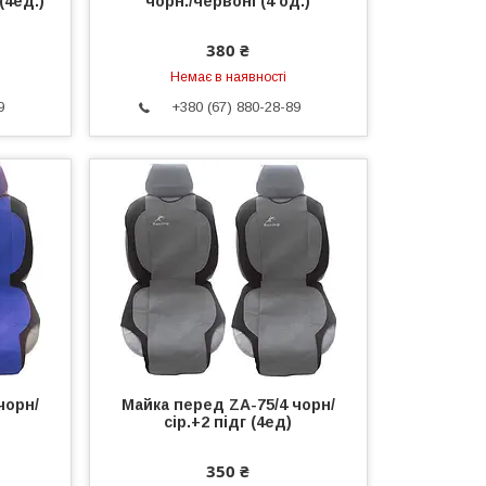
(4ед.)
чорн./червоні (4 од.)
380 ₴
Немає в наявності
9
+380 (67) 880-28-89
чорн/
Майка перед ZA-75/4 чорн/
сір.+2 підг (4ед)
350 ₴