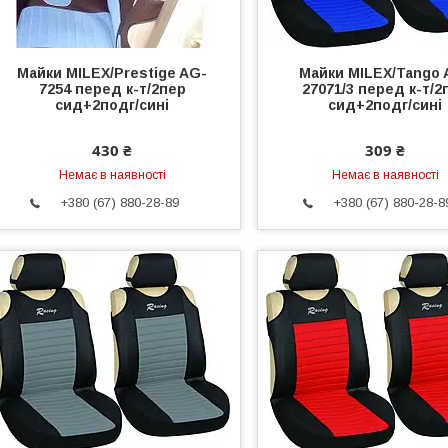
Майки MILEX/Prestige AG-
Майки MILEX/Tango 
7254 перед к-т/2пер
27071/3 перед к-т/2
сид+2подг/сині
сид+2подг/сині
430 ₴
309 ₴
Немає в наявності
Немає в наявності
+380 (67) 880-28-89
+380 (67) 880-28-8