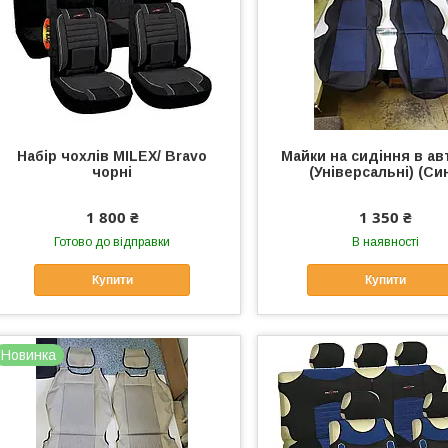
Набір чохлів MILEX/ Bravo
Майки на сидіння в ав
чорні
(Універсальні) (Син
1 800 ₴
1 350 ₴
Готово до відправки
В наявності
Купити
Купити
Новинка