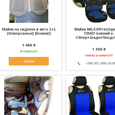
Майки на сидіння в авто 1+1
Майки MILEX/Prestig
(Універсальні) (Бежеві)
7250/3 повний к-
т/2пер+2задн+5подг/
1 460 ₴
1 350 ₴
В наявності
Немає в наявності
Купити
+380 (67) 880-28-8