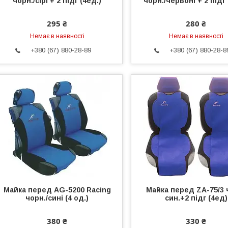
чорн./сірі + 2 підг (4ед.)
чорн./червоні + 2 підг 
295 ₴
280 ₴
Немає в наявності
Немає в наявності
+380 (67) 880-28-89
+380 (67) 880-28-8
Майка перед AG-5200 Racing
Майка перед ZA-75/3 
чорн./сині (4 од.)
син.+2 підг (4ед)
380 ₴
330 ₴