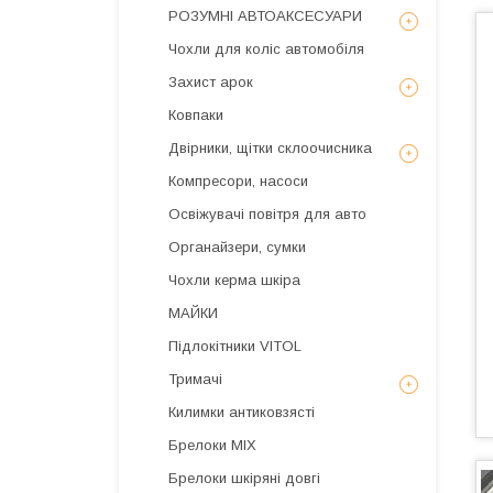
РОЗУМНІ АВТОАКСЕСУАРИ
Чохли для коліс автомобіля
Захист арок
Ковпаки
Двірники, щітки склоочисника
Компресори, насоси
Освіжувачі повітря для авто
Органайзери, сумки
Чохли керма шкіра
МАЙКИ
Підлокітники VITOL
Тримачі
Килимки антиковзясті
Брелоки MIX
Брелоки шкіряні довгі