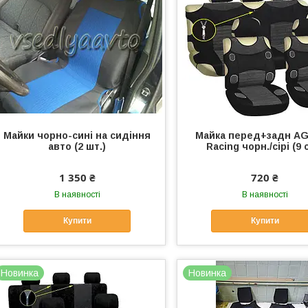
Майки чорно-сині на сидіння
Майка перед+задн AG
авто (2 шт.)
Racing чорн./сірі (9 
1 350 ₴
720 ₴
В наявності
В наявності
Купити
Купити
Новинка
Новинка