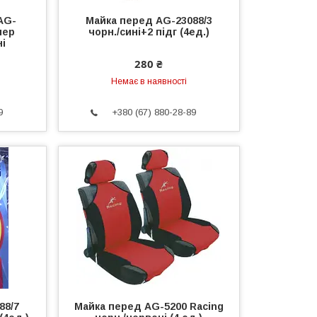
AG-
Майка перед AG-23088/3
пер
чорн./сині+2 підг (4ед.)
ні
280 ₴
Немає в наявності
9
+380 (67) 880-28-89
88/7
Майка перед AG-5200 Racing