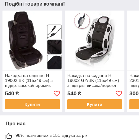
Подібні товари компанії
Накидка на сидіння H
Накидка на сидіння H
Наки
19002 BK (115x49 см) з
19002 GY/BK (115x49 см)
2301
підігр. висока/перемик
з підігрів. висока/перекл
підіг
540
540
300
₴
₴
Купити
Купити
Про нас
98% позитивних з 151 відгука за рік