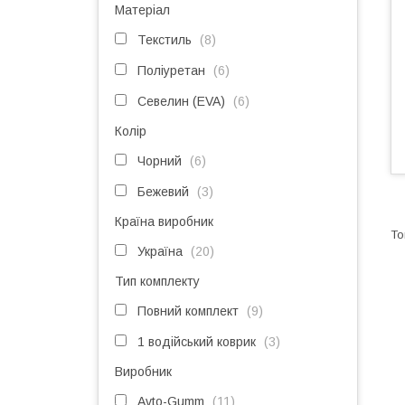
Матеріал
Текстиль
8
Поліуретан
6
Севелин (EVA)
6
Колір
Чорний
6
Бежевий
3
Країна виробник
Україна
20
Тип комплекту
Повний комплект
9
1 водійський коврик
3
Виробник
Avto-Gumm
11