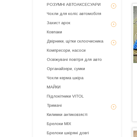
РОЗУМНІ АВТОАКСЕСУАРИ
Чохли для коліс автомобіля
Захист арок
Ковпаки
Двірники, щітки склоочисника
Компресори, насоси
Освіжувачі повітря для авто
Органайзери, сумки
Чохли керма шкіра
МАЙКИ
Підлокітники VITOL
Тримачі
Килимки антиковзясті
Брелоки MIX
Брелоки шкіряні довгі