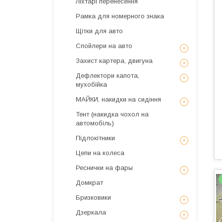
Ліхтарі перенесення
Рамка для номерного знака
Щітки для авто
Спойлери на авто
Захист картера, двигуна
Дефлектори капота,
мухобійка
МАЙКИ, накидки на сидіння
Тент (накидка чохол на
автомобіль)
Підлокітники
Цепи на колеса
Реснички на фары
Домкрат
Бризковики
Дзеркала