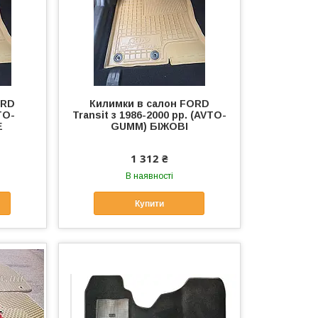
ORD
Килимки в салон FORD
VTO-
Transit з 1986-2000 рр. (AVTO-
Е
GUMM) БІЖОВІ
1 312 ₴
В наявності
Купити