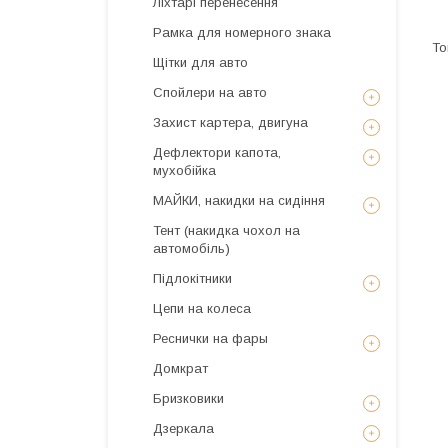
Ліхтарі перенесення
Рамка для номерного знака
Щітки для авто
Спойлери на авто
Захист картера, двигуна
Дефлектори капота,
мухобійка
МАЙКИ, накидки на сидіння
Тент (накидка чохол на
автомобіль)
Підлокітники
Цепи на колеса
Реснички на фары
Домкрат
Бризковики
Дзеркала