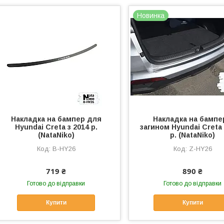
Новинка
Накладка на бампер для
Накладка на бампе
Hyundai Creta з 2014 р.
загином Hyundai Creta 
(NataNiko)
р. (NataNiko)
B-HY26
Z-HY26
719 ₴
890 ₴
Готово до відправки
Готово до відправки
Купити
Купити