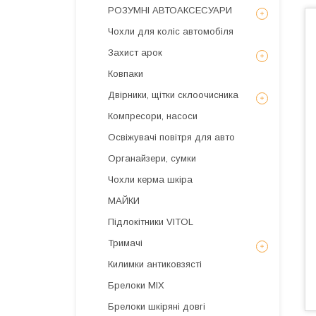
РОЗУМНІ АВТОАКСЕСУАРИ
Чохли для коліс автомобіля
Захист арок
Ковпаки
Двірники, щітки склоочисника
Компресори, насоси
Освіжувачі повітря для авто
Органайзери, сумки
Чохли керма шкіра
МАЙКИ
Підлокітники VITOL
Тримачі
Килимки антиковзясті
Брелоки MIX
Брелоки шкіряні довгі