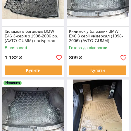
Килимок в багажник BMW
Килимок у багажник BMW
E46 3-серія з 1998-2006 рр.
E46 3 серії універсал (1998-
(AVTO-GUMM) поліуретан
2006) (AVTO-GUMM)
пластик+гума
В наявності
Готово до відправки
1 182
809
₴
₴
Купити
Купити
Новинка