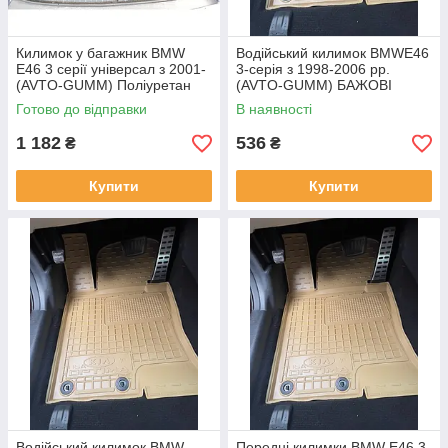
Килимок у багажник BMW
Водійський килимок BMWE46
E46 3 серії універсал з 2001-
3-серія з 1998-2006 рр.
(AVTO-GUMM) Поліуретан
(AVTO-GUMM) БАЖОВІ
Готово до відправки
В наявності
1 182
536
₴
₴
Купити
Купити
Водійський килимок BMW
Передні килимки BMW E46 3-