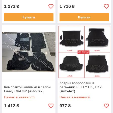
1 273
1 716
₴
₴
Купити
Купити
Коврик ворросовий в
Композитні килимки в салон
багажник GEELY CK, CK2
Geely CK/CK2 (Avto-tex)
(Avto-tex)
Немає в наявності
Немає в наявності
1 412
977
₴
₴