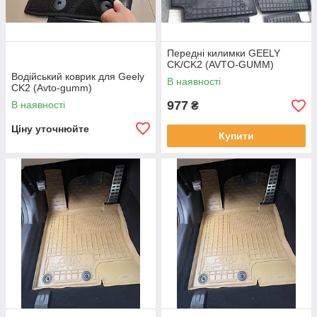
Передні килимки GEELY
CK/CK2 (AVTO-GUMM)
Водійський коврик для Geely
В наявності
CK2 (Avto-gumm)
977
В наявності
₴
Ціну уточнюйте
Купити