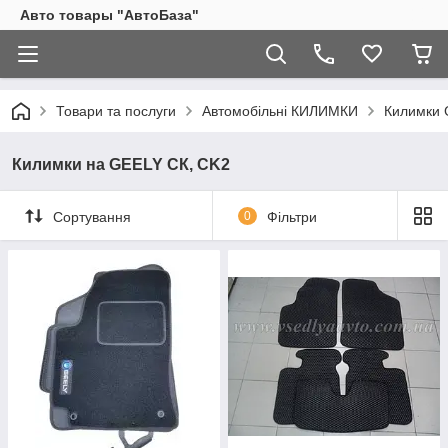
Авто товары "АвтоБаза"
Товари та послуги
Автомобільні КИЛИМКИ
Килимки 
Килимки на GEELY СК, CK2
Сортування
0
Фільтри