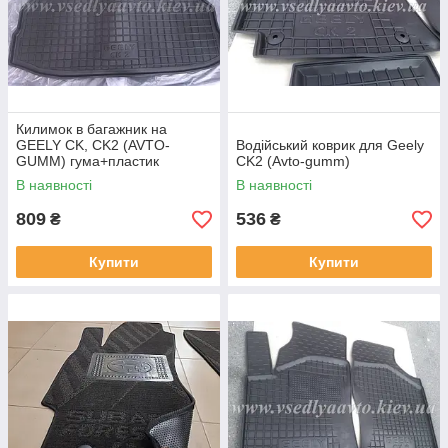
Килимок в багажник на
GEELY CK, CK2 (AVTO-
Водійський коврик для Geely
GUMM) гума+пластик
CK2 (Avto-gumm)
В наявності
В наявності
809
536
₴
₴
Купити
Купити