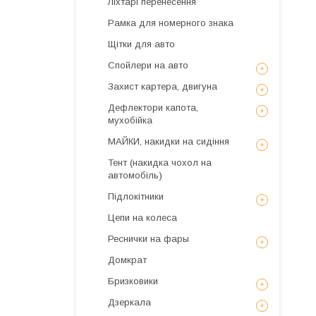
Ліхтарі перенесення
Рамка для номерного знака
Щітки для авто
Спойлери на авто
Захист картера, двигуна
Дефлектори капота,
мухобійка
МАЙКИ, накидки на сидіння
Тент (накидка чохол на
автомобіль)
Підлокітники
Цепи на колеса
Реснички на фары
Домкрат
Бризковики
Дзеркала