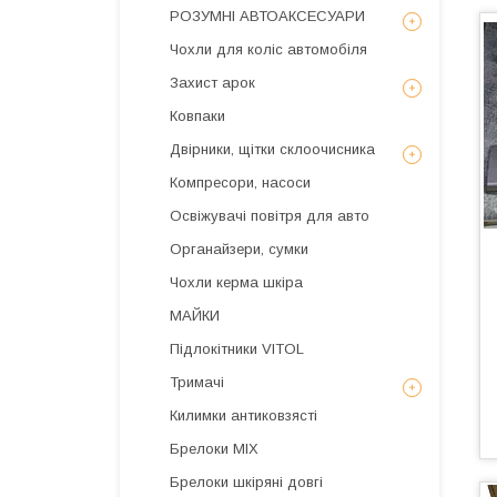
РОЗУМНІ АВТОАКСЕСУАРИ
Чохли для коліс автомобіля
Захист арок
Ковпаки
Двірники, щітки склоочисника
Компресори, насоси
Освіжувачі повітря для авто
Органайзери, сумки
Чохли керма шкіра
МАЙКИ
Підлокітники VITOL
Тримачі
Килимки антиковзясті
Брелоки MIX
Брелоки шкіряні довгі