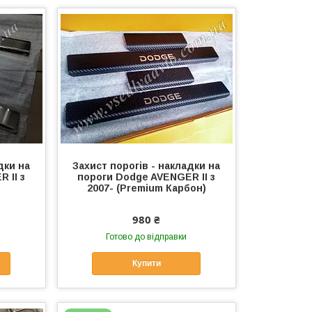
дки на
Захист порогів - накладки на
 II з
пороги Dodge AVENGER II з
2007- (Premium Карбон)
980 ₴
Готово до відправки
Купити