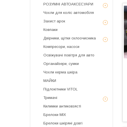
РОЗУМНІ АВТОАКСЕСУАРИ
Чохли для коліс автомобіля
Захист арок
Ковпаки
Двірники, щітки склоочисника
Компресори, насоси
Освіжувачі повітря для авто
Органайзери, сумки
Чохли керма шкіра
МАЙКИ
Підлокітники VITOL
Тримачі
Килимки антиковзясті
Брелоки MIX
Брелоки шкіряні довгі