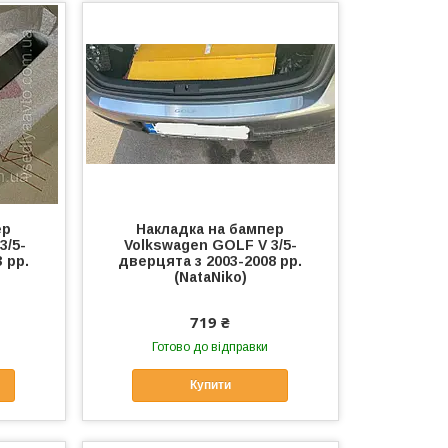
ер
Накладка на бампер
3/5-
Volkswagen GOLF V 3/5-
 рр.
дверцята з 2003-2008 рр.
(NataNiko)
719 ₴
Готово до відправки
Купити