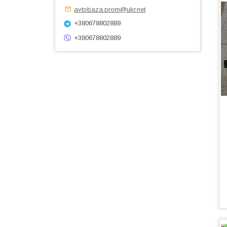
avtobaza.prom@ukr.net
+380678802889
+380678802889