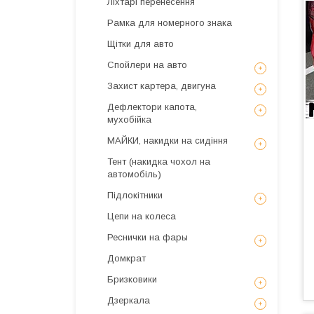
Ліхтарі перенесення
Рамка для номерного знака
Щітки для авто
Спойлери на авто
Захист картера, двигуна
Дефлектори капота,
мухобійка
МАЙКИ, накидки на сидіння
Тент (накидка чохол на
автомобіль)
Підлокітники
Цепи на колеса
Реснички на фары
Домкрат
Бризковики
Дзеркала