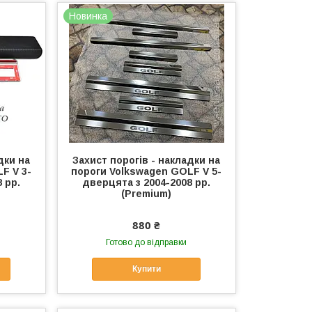
Новинка
дки на
Захист порогів - накладки на
F V 3-
пороги Volkswagen GOLF V 5-
 рр.
дверцята з 2004-2008 рр.
(Premium)
880 ₴
Готово до відправки
Купити