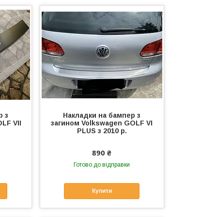
р з
Накладки на бампер з
LF VII
загином Volkswagen GOLF VI
PLUS з 2010 р.
890 ₴
Готово до відправки
Купити