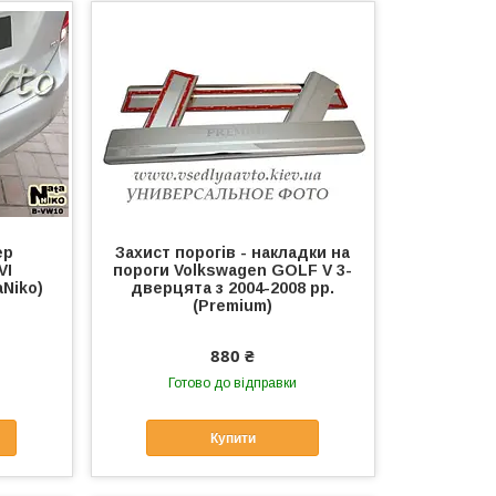
ер
Захист порогів - накладки на
VI
пороги Volkswagen GOLF V 3-
aNiko)
дверцята з 2004-2008 рр.
(Premium)
880 ₴
Готово до відправки
Купити