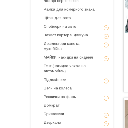
Ліхтарі перенесення
Рамка для номерного знака
Щітки для авто
Спойлери на авто
Захист картера, двигуна
Дефлектори капота,
мухобійка
МАЙКИ, накидки на сидіння
Тент (накидка чохол на
автомобіль)
Підлокітники
Цепи на колеса
Реснички на фары
Домкрат
Бризковики
Дзеркала