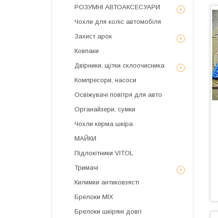
РОЗУМНІ АВТОАКСЕСУАРИ
Чохли для коліс автомобіля
Захист арок
Ковпаки
Двірники, щітки склоочисника
Компресори, насоси
Освіжувачі повітря для авто
Органайзери, сумки
Чохли керма шкіра
МАЙКИ
Підлокітники VITOL
Тримачі
Килимки антиковзясті
Брелоки MIX
Брелоки шкіряні довгі