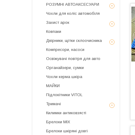
РОЗУМНІ АВТОАКСЕСУАРИ
Чохли для коліс автомобіля
Захист арок
Ковпаки
Двірники, щітки склоочисника
Компресори, насоси
Освіжувачі повітря для авто
Органайзери, сумки
Чохли керма шкіра
МАЙКИ
Підлокітники VITOL
Тримачі
Килимки антиковзясті
Брелоки MIX
Брелоки шкіряні довгі