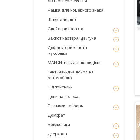
Ліхтарі перенесення
Рамка для номерного знака
Щітки для авто
Спойлери на авто
Захист картера, двигуна
Дефлектори капота,
мухобійка
МАЙКИ, накидки на сидіння
Тент (накидка чохол на
автомобіль)
Підлокітники
Цепи на колеса
Реснички на фары
Домкрат
Бризковики
Дзеркала