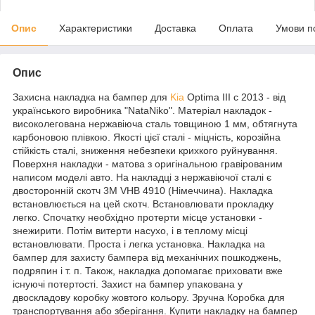
Опис
Характеристики
Доставка
Оплата
Умови п
Опис
Захисна накладка на бампер для
Kia
Optima III c 2013 - від
українського виробника "NataNiko". Матеріал накладок -
високолегована нержавіюча сталь товщиною 1 мм, обтягнута
карбоновою плівкою. Якості цієї сталі - міцність, корозійна
стійкість сталі, зниження небезпеки крихкого руйнування.
Поверхня накладки - матова з оригінальною гравірованим
написом моделі авто. На накладці з нержавіючої сталі є
двосторонній скотч 3M VHB 4910 (Німеччина). Накладка
встановлюється на цей скотч. Встановлювати прокладку
легко. Спочатку необхідно протерти місце установки -
знежирити. Потім витерти насухо, і в теплому місці
встановлювати. Проста і легка установка. Накладка на
бампер для захисту бампера від механічних пошкоджень,
подряпин і т. п. Також, накладка допомагає приховати вже
існуючі потертості. Захист на бампер упакована у
двоскладову коробку жовтого кольору. Зручна Коробка для
транспортування або зберігання. Купити накладку на бампер