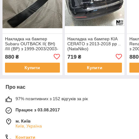
Накладка на бампер
Накладка на бампер KIA
Накл
Subaru OUTBACK II( BH)
CERATO з 2013-2018 рр ..
Rena
/III (BP) з 1999-2003/2003-
(NataNiko)
з 20
2009 рр. (NataNiko
880
719
880
₴
₴
Carbon)
Купити
Купити
Про нас
97% позитивних з 152 відгуків за рік
Працює з 03.08.2017
м. Київ
Київ, Україна
Контакти