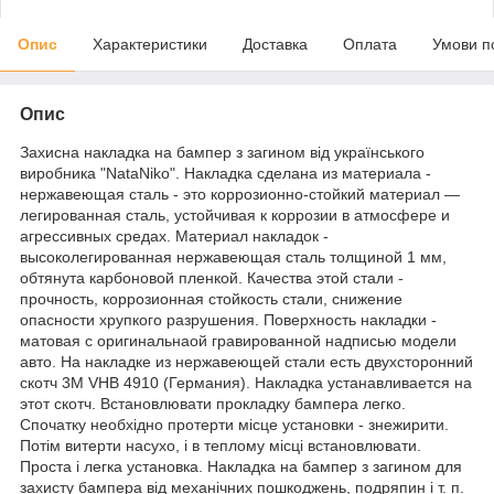
Опис
Характеристики
Доставка
Оплата
Умови п
Опис
Захисна накладка на бампер з загином від українського
виробника "NataNiko". Накладка сделана из материала -
нержавеющая сталь - это коррозионно-стойкий материал —
легированная сталь, устойчивая к коррозии в атмосфере и
агрессивных средах. Материал накладок -
высоколегированная нержавеющая сталь толщиной 1 мм,
обтянута карбоновой пленкой. Качества этой стали -
прочность, коррозионная стойкость стали, снижение
опасности хрупкого разрушения. Поверхность накладки -
матовая с оригинальнaой гравированной надписью модели
авто. На накладке из нержавеющей стали есть двухсторонний
скотч 3M VHB 4910 (Германия). Накладка устанавливается на
этот скотч. Встановлювати прокладку бампера легко.
Спочатку необхідно протерти місце установки - знежирити.
Потім витерти насухо, і в теплому місці встановлювати.
Проста і легка установка. Накладка на бампер з загином для
захисту бампера від механічних пошкоджень, подряпин і т. п.