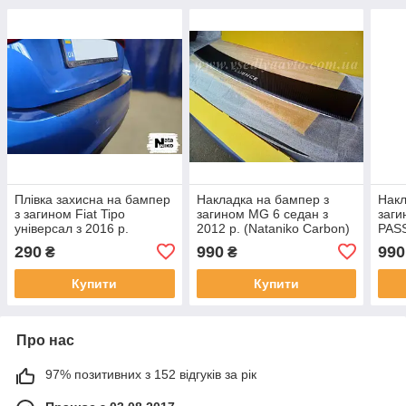
Плівка захисна на бампер
Накладка на бампер з
Накл
з загином Fiat Tipo
загином MG 6 седан з
заги
універсал з 2016 р.
2012 р. (Nataniko Carbon)
PASS
(NataNiko)
р. (
290
990
990
₴
₴
Купити
Купити
Про нас
97% позитивних з 152 відгуків за рік