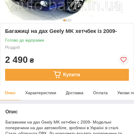
Багажиці на дах Geely MK хетчбек із 2009-
Готово до відправки
Роздріб
2 490
₴
Купити
Опис
Характеристики
Доставка
Оплата
Умови п
Опис
Багажники на дах Geely MK хетчбек с 2009- Модельні
поперечини на дах автомобіля, зроблені в Україні зі сталі.
Сталь обтягнута ПВХ. До комплекту входять поперечини та