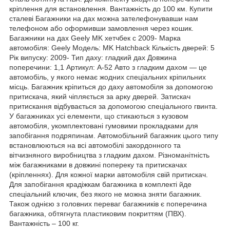
кріплення для встановлення. Вантажність до 100 км. Купити
сталеві Багажники на дах можна зателефонувавши нам
телефоном або оформивши замовлення через кошик.
Багажники на дах Geely MK хетчбек с 2009- Марка
автомобіля: Geely Модель: MK Hatchback Кількість дверей: 5
Рік випуску: 2009- Тип даху: гладкий дах Довжина
поперечини: 1,1 Артикул: А-52 Авто з гладким дахом — це
автомобіль, у якого немає жодних спеціальних кріпильних
місць. Багажник кріпиться до даху автомобіля за допомогою
притискача, який чіпляється за арку дверей. Затискач
притискання відбувається за допомогою спеціального гвинта.
У багажниках усі елементи, що стикаються з кузовом
автомобіля, укомплектовані гумовими прокладками для
запобігання подряпинам. Автомобільний багажник цього типу
встановлюються на всі автомобілі закордонного та
вітчизняного виробництва з гладким дахом. Різноманітність
між багажниками в довжині попереку та притискачах
(кріпленнях). Для кожної марки автомобіля свій притискач.
Для запобігання крадіжкам багажника в комплекті йде
спеціальний ключик, без якого не можна зняти багажник.
Також однією з головних переваг багажників є поперечина
багажника, обтягнута пластиковим покриттям (ПВХ).
Вантажність – 100 кг.