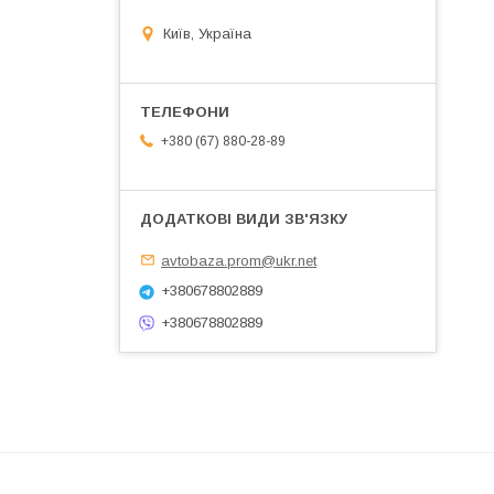
Київ, Україна
+380 (67) 880-28-89
avtobaza.prom@ukr.net
+380678802889
+380678802889