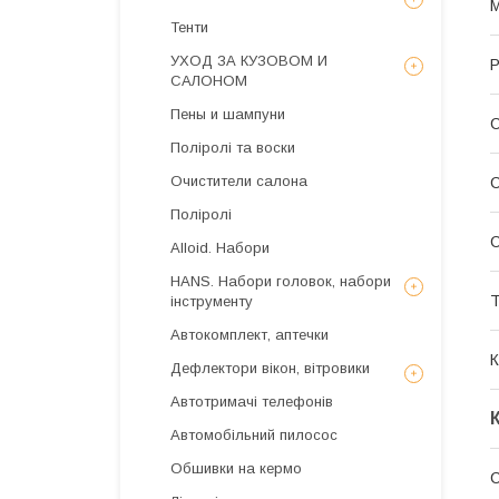
Тенти
УХОД ЗА КУЗОВОМ И
Р
САЛОНОМ
Пены и шампуни
С
Поліролі та воски
Очистители салона
С
Поліролі
Alloid. Набори
HANS. Набори головок, набори
Т
інструменту
Автокомплект, аптечки
К
Дефлектори вікон, вітровики
Автотримачі телефонів
Автомобільний пилосос
Обшивки на кермо
С