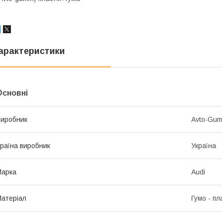
арактеристики
Основні
иробник
Avto-Gu
раїна виробник
Україна
Марка
Audi
атеріал
Гумо - пл