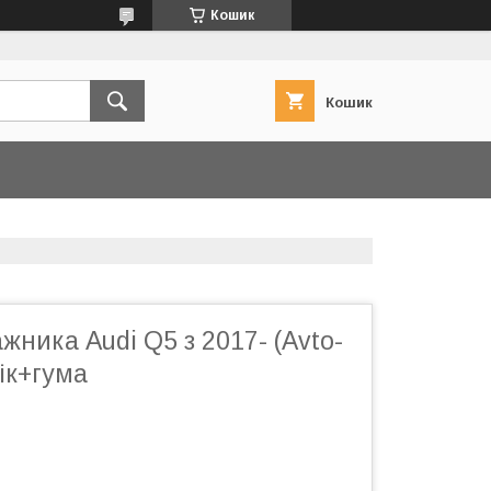
Кошик
Кошик
жника Audi Q5 з 2017- (Avto-
ік+гума