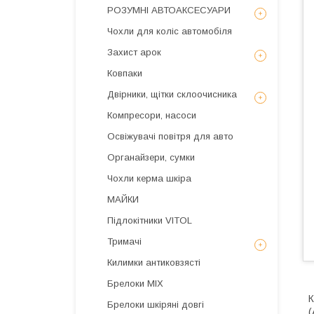
РОЗУМНІ АВТОАКСЕСУАРИ
Чохли для коліс автомобіля
Захист арок
Ковпаки
Двірники, щітки склоочисника
Компресори, насоси
Освіжувачі повітря для авто
Органайзери, сумки
Чохли керма шкіра
МАЙКИ
Підлокітники VITOL
Тримачі
Килимки антиковзясті
Брелоки MIX
К
Брелоки шкіряні довгі
(