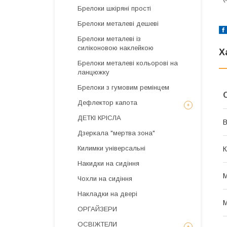
Брелоки шкіряні прості
Брелоки металеві дешеві
Брелоки металеві із
силіконовою наклейкою
Х
Брелоки металеві кольорові на
ланцюжку
Брелоки з гумовим ремінцем
Дефлектор капота
ДЕТКІ КРІСЛА
В
Дзеркала "мертва зона"
Килимки універсальні
К
Накидки на сидіння
Чохли на сидіння
Накладки на двері
М
ОРГАЙЗЕРИ
ОСВІЖТЕЛИ