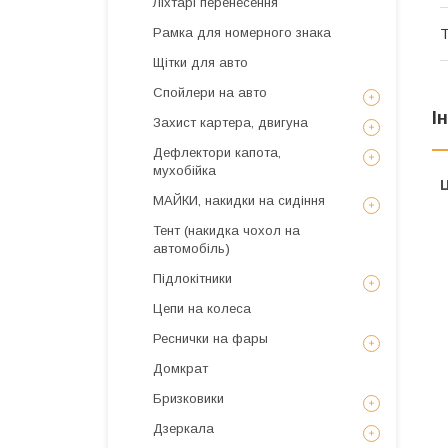
Ліхтарі перенесення
Рамка для номерного знака
Т
Щітки для авто
Спойлери на авто
І
Захист картера, двигуна
Дефлектори капота,
мухобійка
Ц
МАЙКИ, накидки на сидіння
Тент (накидка чохол на
автомобіль)
Підлокітники
Цепи на колеса
Реснички на фары
Домкрат
Бризковики
Дзеркала