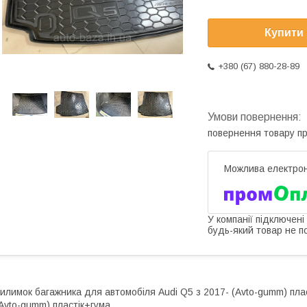
Купити
+380 (67) 880-28-89
повернення товару п
У компанії підключені
будь-який товар не п
илимок багажника для автомобіля Audi Q5 з 2017- (Avto-gumm) пла
Avto-gumm) пластік+гума