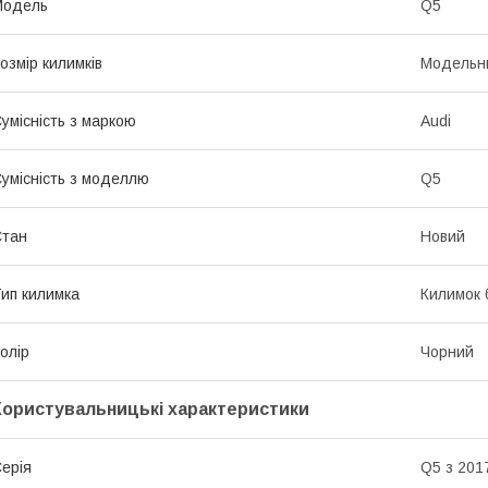
Модель
Q5
озмір килимків
Модельн
умісність з маркою
Audi
умісність з моделлю
Q5
Стан
Новий
ип килимка
Килимок 
олір
Чорний
Користувальницькі характеристики
ерія
Q5 з 201