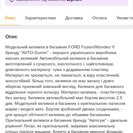
Опис
Характеристики
Доставка
Оплата
Умови п
Опис
Модельний килимок в багажник FORD Fusion/Mondeo V
бренду "AVTO-Gumm" - першого українського виробника
якісних килимків! Автомобільний килимок в багажник
виготовлений з сучасного, екологічного і, найголовніше,
довговічного матеріалу: гума з додаванням пластику.
Матеріал не тріскається, не ламається, в міру еластичний,
зносостійкий. Більш того, килимок не має запаху і довго
зберігає приємний зовнішній вигляд. Килимок для багажного
відділення чорного кольору. Матеріал килимка - пластік+гума,
без запаху. Килимок автомобільний має бортик висотою 2,5
див. Модельний килимок в багажник з оригінальною написом
марки і моделі авто. Бортик зроблений двома сходинками, -
для кращої обтічності килимка до обшивки багажника.
Оригінальний килимок в багажник бренду "Автогум" - ідеальне
рішення! Лягає, як оригінальний, закриває максимальну
площу підлоги машини. Корито в багажник виконує функцію