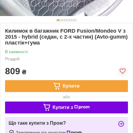
Килимок в багажник FORD Fusion/Mondeo V з
2015 - hybrid (седан, c 2-х частин) (Avto-gumm)
пластік+гума
В наявності
Роздріб
809
₴
Купити
або
Купити з
Що таке купити з Пром?
Замовлення під захистом