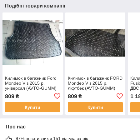
Подібні товари компанії
Килимок в багажник Ford
Килимок в багажник FORD
Кили
Mondeo V з 2015 р.
Mondeo V з 2015 р.
Fusi
універсал (AVTO-GUMM)
ліфтбек (AVTO-GUMM)
ДВС 
пластік+гума
пластік+гума
плас
809
809
1 1
₴
₴
Купити
Купити
Про нас
97% позитивних з 151 відгука за рік