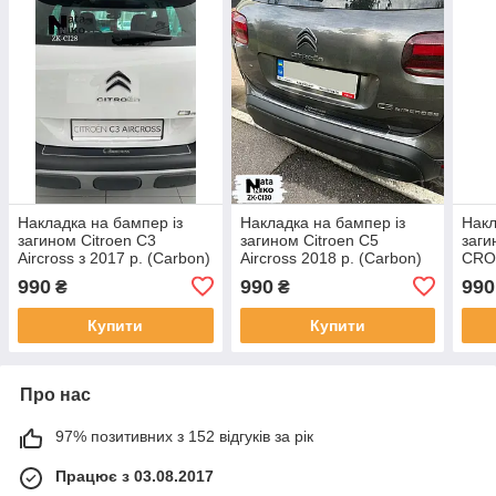
Накладка на бампер із
Накладка на бампер із
Накл
загином Citroen C3
загином Citroen C5
заги
Aircross з 2017 р. (Carbon)
Aircross 2018 р. (Carbon)
CRO
(Car
990
990
990
₴
₴
Купити
Купити
Про нас
97% позитивних з 152 відгуків за рік
Працює з 03.08.2017