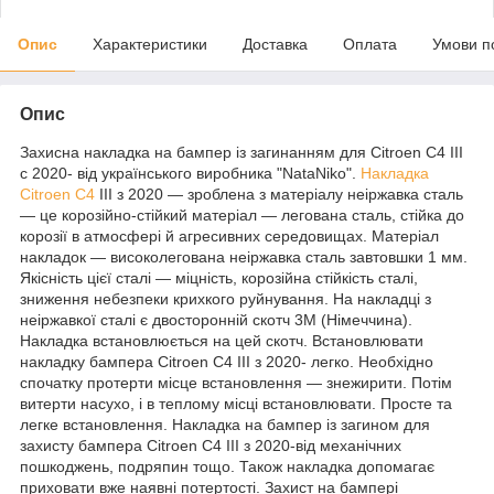
Опис
Характеристики
Доставка
Оплата
Умови п
Опис
​Захисна накладка на бампер із загинанням для Citroen C4 III
с 2020- від українського виробника "NataNiko".
Накладка
Citroen C4
III з 2020 — зроблена з матеріалу неіржавка сталь
— це корозійно-стійкий матеріал — легована сталь, стійка до
корозії в атмосфері й агресивних середовищах. Матеріал
накладок — високолегована неіржавка сталь завтовшки 1 мм.
Якісність цієї сталі — міцність, корозійна стійкість сталі,
зниження небезпеки крихкого руйнування. На накладці з
неіржавкої сталі є двосторонній скотч 3M (Німеччина).
Накладка встановлюється на цей скотч. Встановлювати
накладку бампера Citroen C4 III з 2020- легко. Необхідно
спочатку протерти місце встановлення — знежирити. Потім
витерти насухо, і в теплому місці встановлювати. Просте та
легке встановлення. Накладка на бампер із загином для
захисту бампера Citroen C4 III з 2020-від механічних
пошкоджень, подряпин тощо. Також накладка допомагає
приховати вже наявні потертості. Захист на бампері