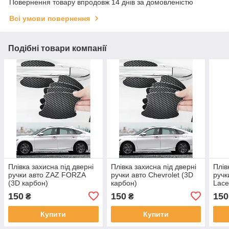
Повернення товару впродовж 14 днів за домовленістю
Всі умови повернення
Подібні товари компанії
Плівка захисна під дверні
Плівка захисна під дверні
Плів
ручки авто ZAZ FORZA
ручки авто Chevrolet (3D
ручк
(3D карбон)
карбон)
Lace
150
150
150
₴
₴
Купити
Купити