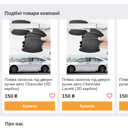
Подібні товари компанії
Плівка захисна під дверні
Плівка захисна під дверні
Плів
ручки авто Chevrolet (3D
ручки авто Chevrolet
ручк
карбон)
Lacetti (3D карбон)
150
150
150
₴
₴
Купити
Купити
Про нас