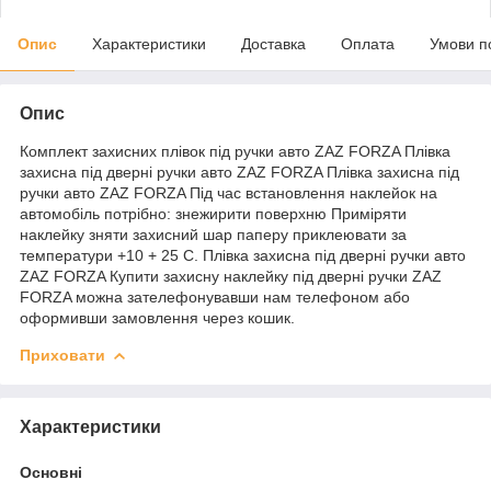
Опис
Характеристики
Доставка
Оплата
Умови п
Опис
Комплект захисних плівок під ручки авто ZAZ FORZA Плівка
захисна під дверні ручки авто ZAZ FORZA Плівка захисна під
ручки авто ZAZ FORZA Під час встановлення наклейок на
автомобіль потрібно: знежирити поверхню Приміряти
наклейку зняти захисний шар паперу приклеювати за
температури +10 + 25 С. Плівка захисна під дверні ручки авто
ZAZ FORZA Купити захисну наклейку під дверні ручки ZAZ
FORZA можна зателефонувавши нам телефоном або
оформивши замовлення через кошик.
Приховати
Характеристики
Основні