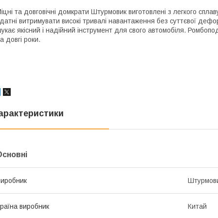
іцні та довговічні домкрати Штурмовик виготовлені з легкого сплав
датні витримувати високі тривалі навантаження без суттєвої дефор
укає якісний і надійний інструмент для свого автомобіля. Ромбоп
а довгі роки.
арактеристики
Основні
иробник
Штурмов
раїна виробник
Китай