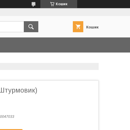
Кошик
Кошик
(Штурмовик)
0047033