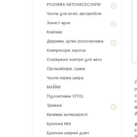
РОЗУМНІ АВТОАКСЕСУАРИ
Чохли для коліс автомобіля
Захист арок
Ковпаки
Двірники, щітки склоочисника
Компресори, насоси
Освіжувачі повітря для авто
Органайзери, сумки
Чохли керма шкіра
МАЙКИ
Р
с
Підлокітники VITOL
с
Тримачі
м
д
Килимки антиковзясті
Брелоки MIX
Н
Брелоки шкіряні довгі
а