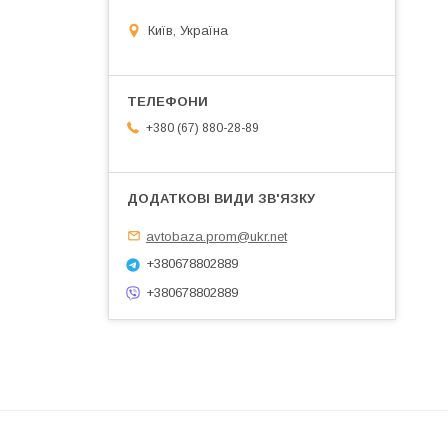
Київ, Україна
+380 (67) 880-28-89
avtobaza.prom@ukr.net
+380678802889
+380678802889