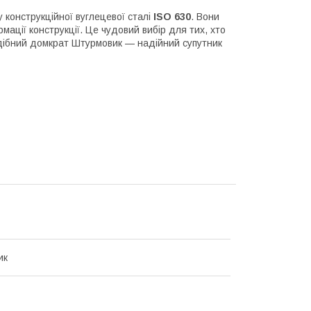
у конструкційної вуглецевої сталі
ISO 630
. Вони
мації конструкції. Це чудовий вибір для тих, хто
одібний домкрат Штурмовик — надійний супутник
ик