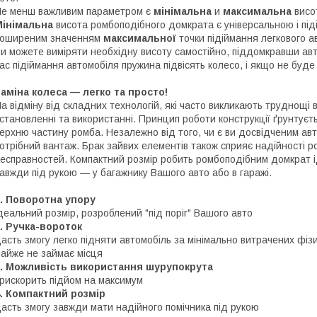
е менш важливим параметром є
мінімальна
и
максимальна
висо
Мінімальна
висота ромбоподібного домкрата є універсальною і піді
поширеним значенням
максимальної
точки підіймання легкового а
и можете виміряти необхідну висоту самостійно, піддомкравши авт
ас підіймання автомобіля пружина підвісять колесо, і якщо не буде
аміна колеса — легко та просто!
а відміну від складних технологій, які часто викликають труднощі 
становленні та використанні. Принцип роботи конструкції ґрунтуєть
ерхню частину ромба. Незалежно від того, чи є ви досвідченим авт
отрібний вантаж. Брак зайвих елементів також сприяє надійності 
есправностей. Компактний розмір робить ромбоподібним домкрат 
авжди під рукою — у багажнику Вашого авто або в гаражі.
. Поворотна упору
деальний розмір, розроблений "під поріг" Вашого авто
. Ручка-вороток
асть змогу легко підняти автомобіль за мінімально витрачених фіз
айже не займає місця
3. Можливість використання шурупокрута
рискорить підйом на максимум
. Компактний розмір
асть змогу завжди мати надійного помічника під рукою