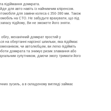
та підіймання домкрата.
йде для авто навіть із найнижчим кліренсом.
втомобіля для заміни колеса є 350-380 мм. Також
омобіль на СТО. Не забудьте врахувати, що під
 запасу підйому, Ви не зможете його зняти.
в обігу, механічний домкрат простий у
ся на обертанні нарізної шпильки, яка підіймає
омеханіком, чи автолюбцем, ви легко підійміть
роботи домкрата та знижує ризик зламання або
ідеальним супутником, даючи змогу тримати його
ичних зусиль, а в складеному вигляді займає