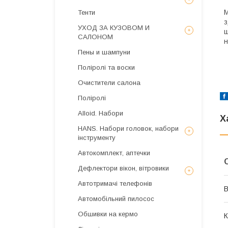
М
Тенти
з
УХОД ЗА КУЗОВОМ И
ш
САЛОНОМ
н
Пены и шампуни
Поліролі та воски
Очистители салона
Поліролі
Alloid. Набори
Х
HANS. Набори головок, набори
інструменту
Автокомплект, аптечки
Дефлектори вікон, вітровики
Автотримачі телефонів
В
Автомобільний пилосос
Обшивки на кермо
К