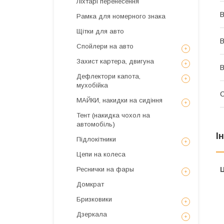
Ліхтарі перенесення
В
Рамка для номерного знака
Щітки для авто
В
Спойлери на авто
Захист картера, двигуна
В
Дефлектори капота,
мухобійка
МАЙКИ, накидки на сидіння
Тент (накидка чохол на
автомобіль)
І
Підлокітники
Цепи на колеса
Реснички на фары
Ц
Домкрат
Бризковики
Дзеркала