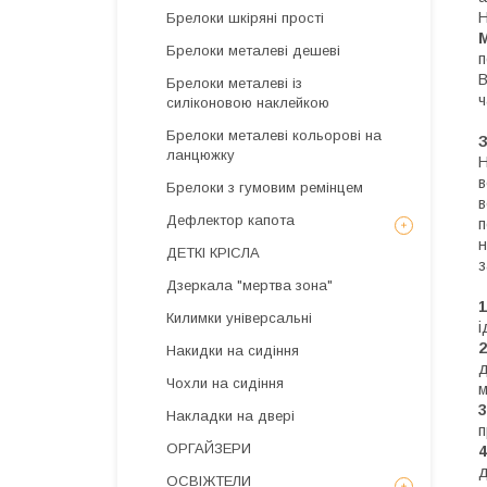
Н
Брелоки шкіряні прості
Брелоки металеві дешеві
В
Брелоки металеві із
ч
силіконовою наклейкою
Брелоки металеві кольорові на
З
ланцюжку
Н
в
Брелоки з гумовим ремінцем
в
Дефлектор капота
п
н
ДЕТКІ КРІСЛА
з
Дзеркала "мертва зона"
1
Килимки універсальні
і
2
Накидки на сидіння
д
Чохли на сидіння
м
Накладки на двері
п
ОРГАЙЗЕРИ
4
д
ОСВІЖТЕЛИ