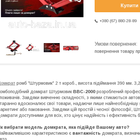
Купити
+380 (67) 880-28-89
повернення товару п
Домкрат
ромб "Штурмовик" 2 т короб., висота підіймання 390 мм. 3,
омбоподібний домкрат Штурмовик
BBC-2000
розроблений професі
поживачів. Завдяки вивченню складності, з якими стикаються авто
таранно вдосконалює свої товари, надаючи лише найнеобхіднішу як
аркетинг або паковання. Завдяки цій простій і чесної філософії, Ш
омкрати доступними для всіх, хто цінує надійність і ефективність 
Як вибрати модель домкрата, яка підійде Вашому авто?
айважливішою характеристикою є
вантажність
домкрата, визнач
вто.