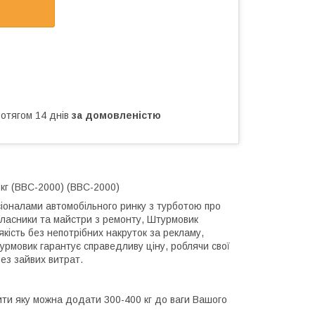
ротягом 14 днів
за домовленістю
2кг (BBC-2000) (BBC-2000)
оналами автомобільного ринку з турботою про
власники та майстри з ремонту, Штурмовик
ість без непотрібних накруток за рекламу,
турмовик гарантує справедливу ціну, роблячи свої
без зайвих витрат.
ити яку можна додати 300-400 кг до ваги Вашого