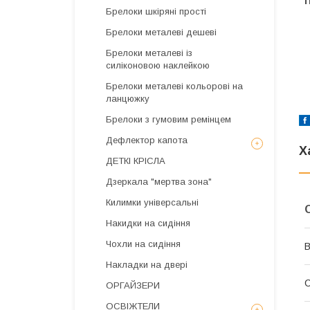
Брелоки шкіряні прості
Брелоки металеві дешеві
Брелоки металеві із
силіконовою наклейкою
Брелоки металеві кольорові на
ланцюжку
Брелоки з гумовим ремінцем
Дефлектор капота
Х
ДЕТКІ КРІСЛА
Дзеркала "мертва зона"
Килимки універсальні
Накидки на сидіння
Чохли на сидіння
В
Накладки на двері
С
ОРГАЙЗЕРИ
ОСВІЖТЕЛИ