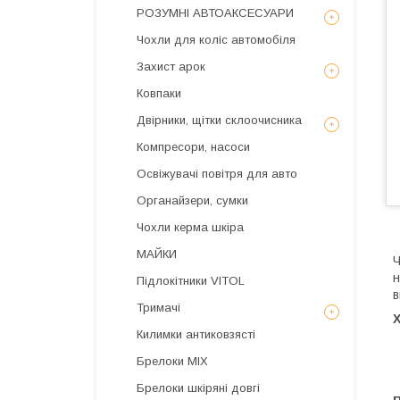
РОЗУМНІ АВТОАКСЕСУАРИ
Чохли для коліс автомобіля
Захист арок
Ковпаки
Двірники, щітки склоочисника
Компресори, насоси
Освіжувачі повітря для авто
Органайзери, сумки
Чохли керма шкіра
МАЙКИ
Ч
н
Підлокітники VITOL
в
Тримачі
Килимки антиковзясті
Брелоки MIX
Брелоки шкіряні довгі