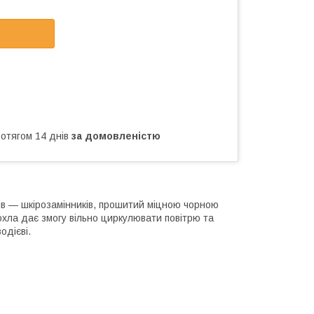
ротягом 14 днів
за домовленістю
лів — шкірозамінників, прошитий міцною чорною
охла дає змогу вільно циркулювати повітрю та
одієві.