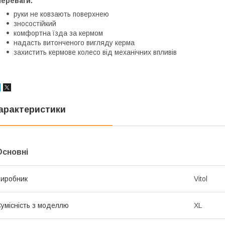
Переваги:
руки не ковзають поверхнею
зносостійкий
комфортна їзда за кермом
надасть витонченого вигляду керма
захистить кермове колесо від механічних впливів
арактеристики
Основні
иробник
Vitol
умісність з моделлю
XL