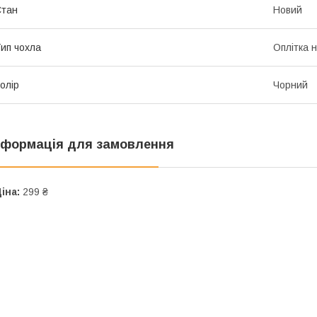
Стан
Новий
ип чохла
Оплітка 
олір
Чорний
нформація для замовлення
іна:
299 ₴