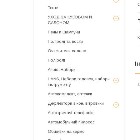
Тенти
УХОД ЗА КУЗОВОМ И
Т
САЛОНОМ
Пены и шампуни
К
Поліролі та воски
Очистители салона
Поліролі
І
Alloid. Набори
HANS. Набори головок, набори
Ц
інструменту
Автокомплект, аптечки
Дефлектори вікон, вітровики
Автотримачі телефонів
Автомобільний пилосос
Обшивки на кермо