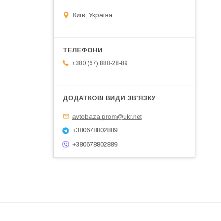
Київ, Україна
+380 (67) 880-28-89
avtobaza.prom@ukr.net
+380678802889
+380678802889