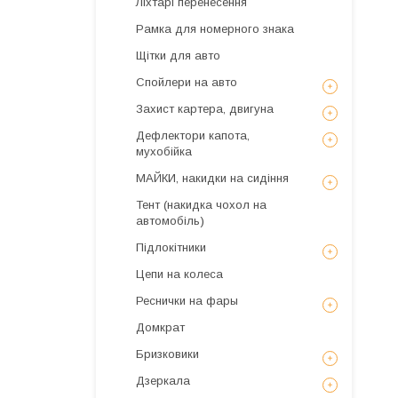
Ліхтарі перенесення
Рамка для номерного знака
Щітки для авто
Спойлери на авто
Захист картера, двигуна
Дефлектори капота,
мухобійка
МАЙКИ, накидки на сидіння
Тент (накидка чохол на
автомобіль)
Підлокітники
Цепи на колеса
Реснички на фары
Домкрат
Бризковики
Дзеркала