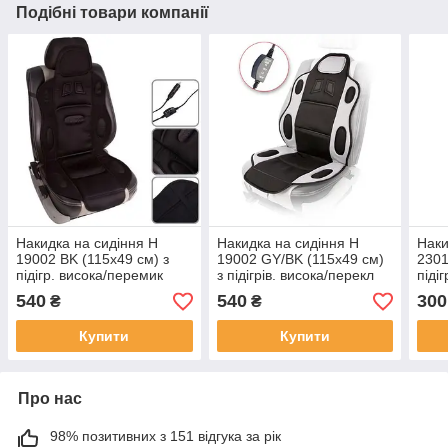
Подібні товари компанії
Накидка на сидіння H
Накидка на сидіння H
Наки
19002 BK (115x49 см) з
19002 GY/BK (115x49 см)
2301
підігр. висока/перемик
з підігрів. висока/перекл
підіг
540
540
300
₴
₴
Купити
Купити
Про нас
98% позитивних з 151 відгука за рік