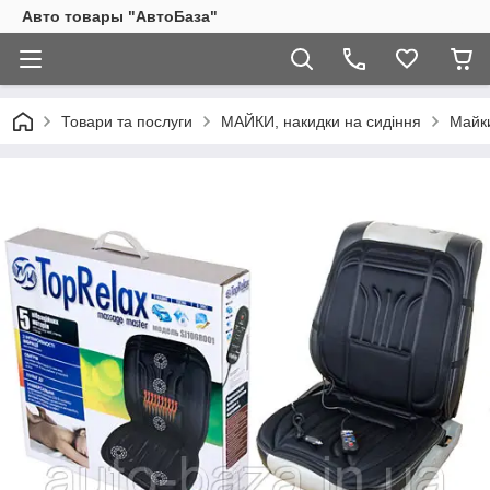
Авто товары "АвтоБаза"
Товари та послуги
МАЙКИ, накидки на сидіння
Майки