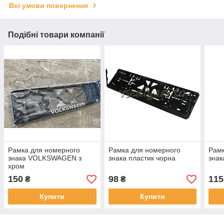
Всі умови повернення
Подібні товари компанії
Рамка для номерного
Рамка для номерного
Рамк
знака VOLKSWAGEN з
знака пластик чорна
знак
хром
150
98
115
₴
₴
Купити
Купити