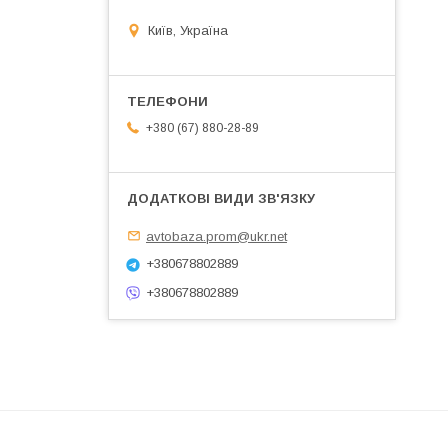
Київ, Україна
+380 (67) 880-28-89
avtobaza.prom@ukr.net
+380678802889
+380678802889