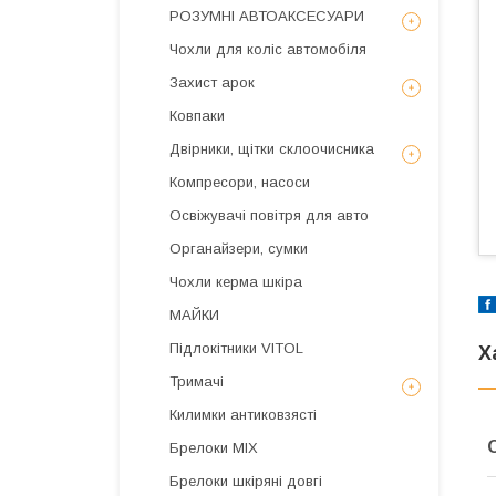
РОЗУМНІ АВТОАКСЕСУАРИ
Чохли для коліс автомобіля
Захист арок
Ковпаки
Двірники, щітки склоочисника
Компресори, насоси
Освіжувачі повітря для авто
Органайзери, сумки
Чохли керма шкіра
МАЙКИ
Підлокітники VITOL
Х
Тримачі
Килимки антиковзясті
Брелоки MIX
Брелоки шкіряні довгі