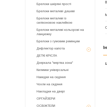
В
Брелоки шкіряні прості
Брелоки металеві дешеві
М
Брелоки металеві із
силіконовою наклейкою
С
Брелоки металеві кольорові на
ланцюжку
Брелоки з гумовим ремінцем
І
Дефлектор капота
ДЕТКІ КРІСЛА
Дзеркала "мертва зона"
Ц
Килимки універсальні
Накидки на сидіння
Чохли на сидіння
Накладки на двері
ОРГАЙЗЕРИ
ОСВІЖТЕЛИ