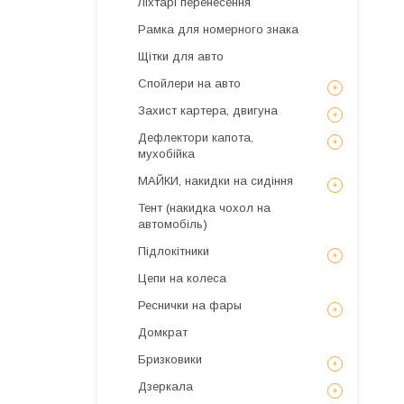
Ліхтарі перенесення
Рамка для номерного знака
Щітки для авто
Спойлери на авто
Захист картера, двигуна
Дефлектори капота,
мухобійка
МАЙКИ, накидки на сидіння
Тент (накидка чохол на
автомобіль)
Підлокітники
Цепи на колеса
Реснички на фары
Домкрат
Бризковики
Дзеркала