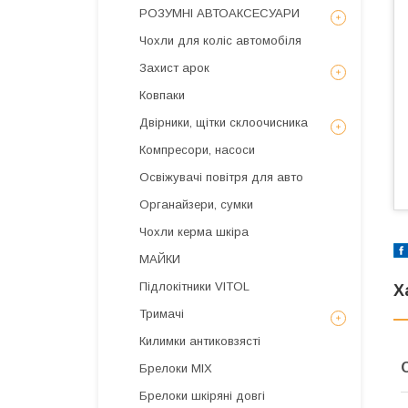
РОЗУМНІ АВТОАКСЕСУАРИ
Чохли для коліс автомобіля
Захист арок
Ковпаки
Двірники, щітки склоочисника
Компресори, насоси
Освіжувачі повітря для авто
Органайзери, сумки
Чохли керма шкіра
МАЙКИ
Підлокітники VITOL
Х
Тримачі
Килимки антиковзясті
Брелоки MIX
Брелоки шкіряні довгі