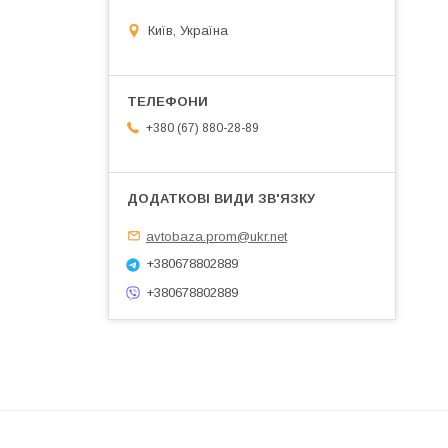
Київ, Україна
+380 (67) 880-28-89
avtobaza.prom@ukr.net
+380678802889
+380678802889