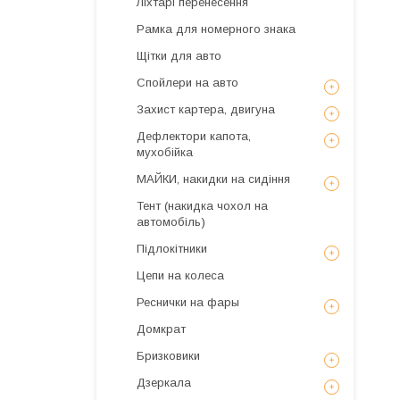
Ліхтарі перенесення
Рамка для номерного знака
Щітки для авто
Спойлери на авто
Захист картера, двигуна
Дефлектори капота,
мухобійка
МАЙКИ, накидки на сидіння
Тент (накидка чохол на
автомобіль)
Підлокітники
Цепи на колеса
Реснички на фары
Домкрат
Бризковики
Дзеркала