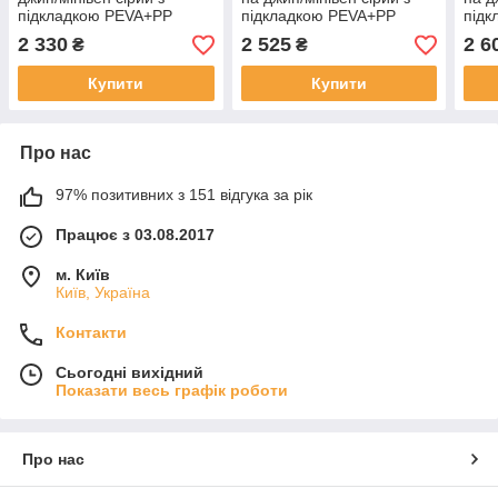
підкладкою PEVA+PP
підкладкою PEVA+PP
під
Cotton 432х185х145 к.з
Cotton 482х196х145 к.з
Cott
2 330
2 525
2 6
₴
₴
(JC13401-M)
(JC13401-XL)
(JC1
Купити
Купити
Про нас
97% позитивних з 151 відгука за рік
Працює з 03.08.2017
м. Київ
Київ, Україна
Контакти
Сьогодні вихідний
Показати весь графік роботи
Про нас