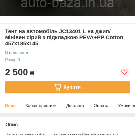
Тент на автомобіль JC13401 L на джип/
мінівен сірий з підкладкою PEVA+PP Cotton
457х185х145
В наявності
Роздріб
2 500
₴
Купити
Опис
Характеристики
Доставка
Оплата
Умови п
Опис
Чохол на автомобіль — захист автомобіля від впливу дій