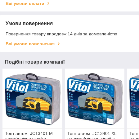
Всі умови оплати
Умови повернення
Повернення товару впродовж 14 днів за домовленістю
Всі умови повернення
Подібні товари компанії
Тент автом. JC13401 M
Тент автом. JC13401 XL
Тент
джип/мінівен сірий з
на джип/мінівен сірий з
на д