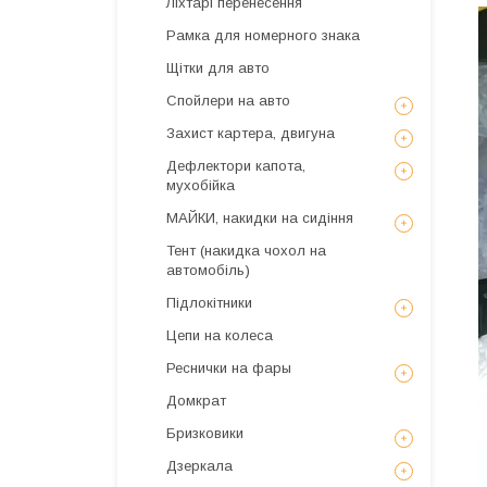
Ліхтарі перенесення
Рамка для номерного знака
Щітки для авто
Спойлери на авто
Захист картера, двигуна
Дефлектори капота,
мухобійка
МАЙКИ, накидки на сидіння
Тент (накидка чохол на
автомобіль)
Підлокітники
Цепи на колеса
Реснички на фары
Домкрат
Бризковики
Дзеркала