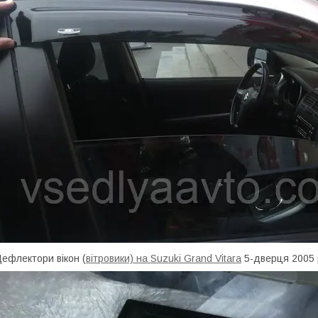
ефлектори вікон (
вітровики) на Suzuki Grand Vitara
5-дверця 2005 р