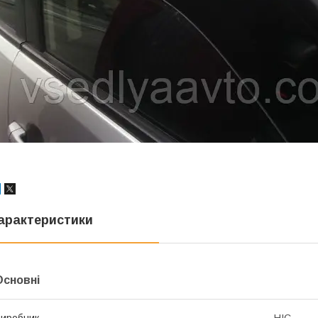
арактеристики
Основні
иробник
HIC