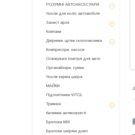
РОЗУМНІ АВТОАКСЕСУАРИ
Чохли для коліс автомобіля
Захист арок
Ковпаки
Двірники, щітки склоочисника
Компресори, насоси
Освіжувачі повітря для авто
Органайзери, сумки
Чохли керма шкіра
МАЙКИ
Д
Підлокітники VITOL
Тримачі
Килимки антиковзясті
Брелоки MIX
Брелоки шкіряні довгі