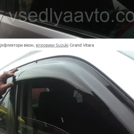
ефлектори вікон,
вітровики Suzuki
Grand Vitara