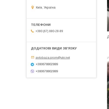
Київ, Україна
+380 (67) 880-28-89
Д
avtobaza.prom@ukr.net
+380678802889
+380678802889