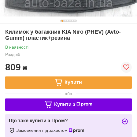
Килимок у багажник KIA Niro (PHEV) (Avto-
Gumm) пластик+резина
В наявності
Роздріб
809
₴
Купити
або
Купити з
Що таке купити з Пром?
Замовлення під захистом