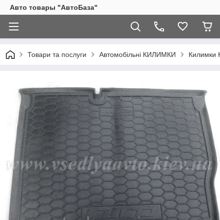
Авто товары "АвтоБаза"
Товари та послуги
Автомобільні КИЛИМКИ
Килимки K