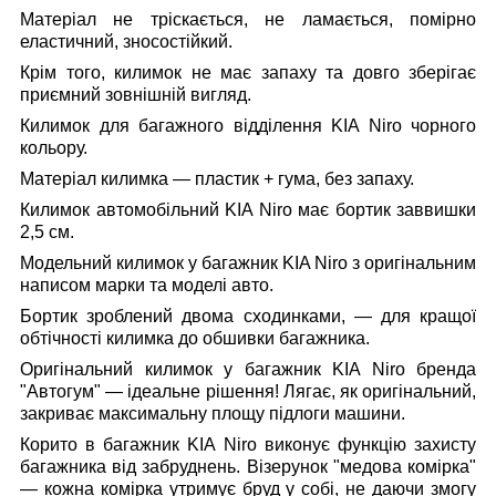
Матеріал не тріскається, не ламається, помірно
еластичний, зносостійкий.
Крім того, килимок не має запаху та довго зберігає
приємний зовнішній вигляд.
Килимок для багажного відділення KIA Niro
чорного
кольору.
Матеріал килимка — пластик + гума, без запаху.
Килимок автомобільний KIA Niro
має бортик заввишки
2,5 см.
Модельний килимок у багажник KIA Niro
з оригінальним
написом марки та моделі авто.
Бортик зроблений двома сходинками, — для кращої
обтічності килимка до обшивки багажника.
Оригінальний килимок у багажник KIA Niro
бренда
"Автогум" — ідеальне рішення! Лягає, як оригінальний,
закриває максимальну площу підлоги машини.
Корито в багажник KIA Niro
виконує функцію захисту
багажника від забруднень. Візерунок "медова комірка"
— кожна комірка утримує бруд у собі, не даючи змогу