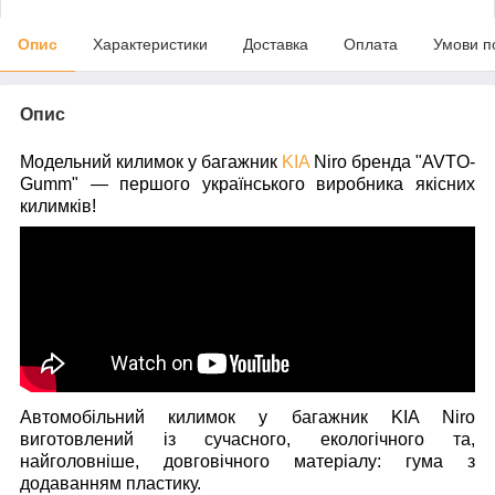
Опис
Характеристики
Доставка
Оплата
Умови п
Опис
Модельний килимок у багажник
KIA
Niro
бренда "AVTO-
Gumm" — першого українського виробника якісних
килимків!
Автомобільний килимок у багажник KIA Niro
виготовлений із сучасного, екологічного та,
найголовніше, довговічного матеріалу: гума з
додаванням пластику.