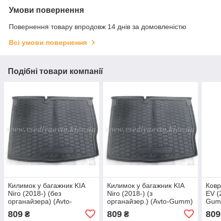
Умови повернення
Повернення товару впродовж 14 днів за домовленістю
Всі умови повернення
Подібні товари компанії
Килимок у багажник KIA
Килимок у багажник KIA
Ковр
Niro (2018-) (без
Niro (2018-) (з
EV (
органайзера) (Avto-
органайзер.) (Avto-Gumm)
Gum
Gumm) пластик + гума
пластик+резина
809
809
809
₴
₴