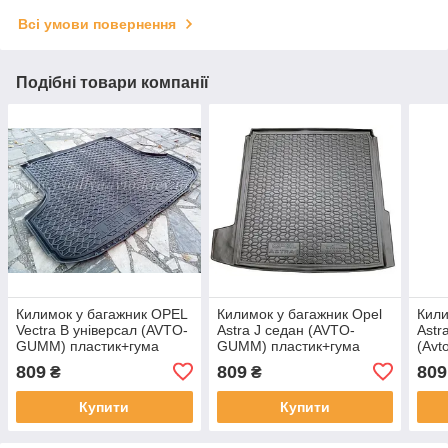
Всі умови повернення
Подібні товари компанії
Килимок у багажник OPEL
Килимок у багажник Opel
Кили
Vectra B універсал (AVTO-
Astra J седан (AVTO-
Astr
GUMM) пластик+гума
GUMM) пластик+гума
(Avt
гума
809
809
809
₴
₴
Купити
Купити