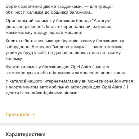
Бортик зроблений двома сходинками, — для кращої
обтічності килимка до обшивки багажника.
Оригінальний килимок у багажник бренда "Автогум" —
ідеальне рішення! Лягає, як оригінальний, закриває
максимальну площу підлоги машини.
Корито в багажник виконує функцію захисту багажника від
забруднень. Візерунок "медова комірка" — кожна комірка
утримує бруд у собі, не даючи поширюватися по всьому
килимку.
Купити килимок у багажник для Opel Astra J можна
зателефонувати або оформивши замовлення через кошик.
У каталозі нашого інтернет-магазину ви можете ознайомитися
з асортиментом автомобільних аксесуарів для Opel Astra J і
купити їх за найвигіднішими цінами.
Приховати
Характеристики