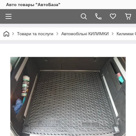
Авто товары "АвтоБаза"
Товари та послуги
Автомобільні КИЛИМКИ
Килимки 