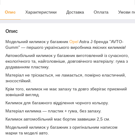
Опис
Характеристики
Доставка
Оплата
Умови п
Опис
Модельний килимок у багажник
Opel
Astra J бренда "AVTO-
Gumm" — першого українського виробника якісних килимків!
Автомобільний килимок у багажник виготовлений із сучасного,
екологічного та, найголовніше, довговічного матеріалу: гума з
додаванням пластику.
Матеріал не тріскається, не ламається, помірно еластичний,
зносостійкий.
Крім того, килимок не має запаху та довго зберігає приємний
зовнішній вигляд.
Килимок для багажного відділення чорного кольору.
Матеріал килимка — пластик + гума, без запаху.
Килимок автомобільний має бортик заввишки 2,5 см.
Модельний килимок у багажник з оригінальним написом
марки та моделі авто.