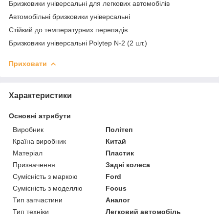
Бризковики універсальні для легкових автомобілів
Автомобільні бризковики універсальні
Стійкий до температурних перепадів
Бризковики універсальні Polytep N-2 (2 шт.)
Приховати
Характеристики
Основні атрибути
Виробник
Політеп
Країна виробник
Китай
Матеріал
Пластик
Призначення
Задні колеса
Сумісність з маркою
Ford
Сумісність з моделлю
Focus
Тип запчастини
Аналог
Тип техніки
Легковий автомобіль