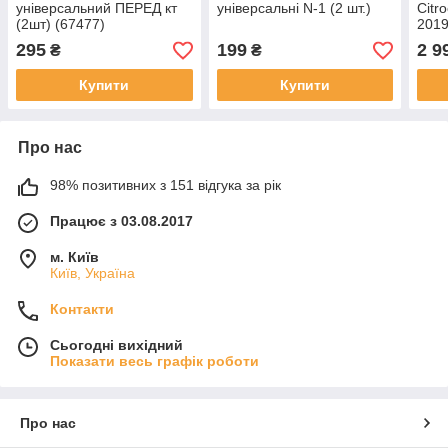
універсальний ПЕРЕД кт
універсальні N-1 (2 шт.)
Citr
(2шт) (67477)
2019
окре
295
199
2 9
₴
₴
Купити
Купити
Про нас
98% позитивних з 151 відгука за рік
Працює з 03.08.2017
м. Київ
Київ, Україна
Контакти
Сьогодні вихідний
Показати весь графік роботи
Про нас