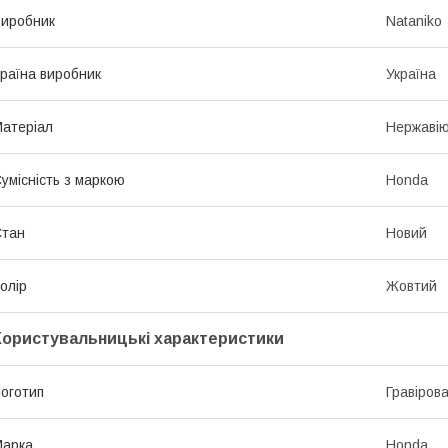
иробник
Nataniko
раїна виробник
Україна
атеріал
Нержавію
умісність з маркою
Honda
Стан
Новий
олір
Жовтий
Користувальницькі характеристики
оготип
Гравіров
Марка
Honda