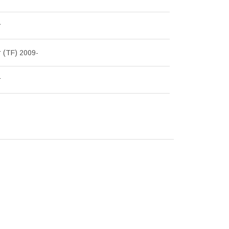
r
 (TF) 2009-
r