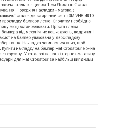
віюча сталь товщиною 1 мм Якості цієї сталі -
уйнування. Поверхня накладки - матова з
жавіючої сталі є двосторонній скотч 3M VHB 4910
и прокладку бампера легко. Спочатку необхідно
лому місці встановлювати. Проста і легка
у бампера від механічних пошкоджень, подряпин і
 Захист на бампер упакована у двоскладову
зберігання. Накладка загинається вниз, щоб
. Купити накладку на бампер Fiat Crosstour можна
 корзину. У каталозі нашого інтернет-магазину
суари для Fiat Crosstour за найбільш вигідними