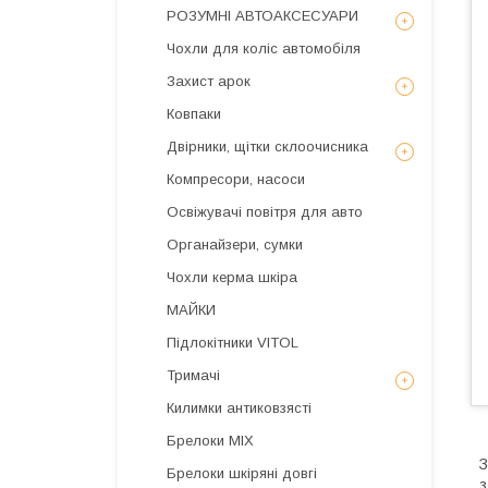
РОЗУМНІ АВТОАКСЕСУАРИ
Чохли для коліс автомобіля
Захист арок
Ковпаки
Двірники, щітки склоочисника
Компресори, насоси
Освіжувачі повітря для авто
Органайзери, сумки
Чохли керма шкіра
МАЙКИ
Підлокітники VITOL
Тримачі
Килимки антиковзясті
Брелоки MIX
З
Брелоки шкіряні довгі
з