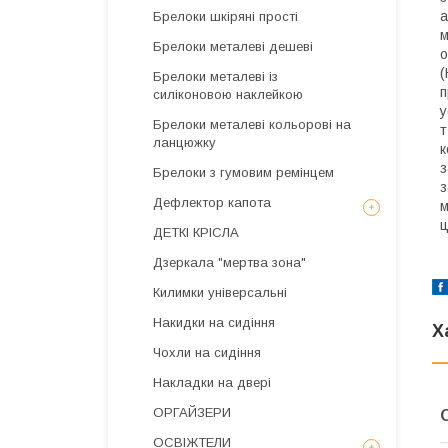
а
Брелоки шкіряні прості
м
Брелоки металеві дешеві
о
(
Брелоки металеві із
п
силіконовою наклейкою
у
Брелоки металеві кольорові на
т
ланцюжку
к
з
Брелоки з гумовим ремінцем
з
Дефлектор капота
м
ц
ДЕТКІ КРІСЛА
Дзеркала "мертва зона"
Килимки універсальні
Накидки на сидіння
Х
Чохли на сидіння
Накладки на двері
ОРГАЙЗЕРИ
ОСВІЖТЕЛИ