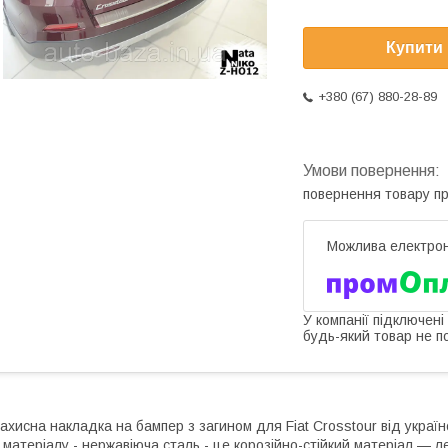
Купити
+380 (67) 880-28-89
повернення товару п
У компанії підключені
будь-який товар не п
ахисна накладка на бампер з загином для Fiat Crosstour від украї
 матеріалу - нержавіюча сталь - це корозійно-стійкий матеріал — ле