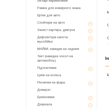
Ліхтарі перенесення
Рамка для номерного знака
Щітки для авто
Спойлери на авто
С
Захист картера, двигуна
Дефлектори капота,
С
мухобійка
МАЙКИ, накидки на сидіння
Тент (накидка чохол на
І
автомобіль)
Підлокітники
Ц
Цепи на колеса
Реснички на фары
Домкрат
Бризковики
Дзеркала