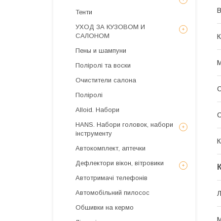
В
Тенти
УХОД ЗА КУЗОВОМ И
САЛОНОМ
К
Пены и шампуни
М
Поліролі та воски
Очистители салона
С
Поліролі
Alloid. Набори
HANS. Набори головок, набори
інструменту
К
Автокомплект, аптечки
Дефлектори вікон, вітровики
Автотримачі телефонів
Автомобільний пилосос
Л
Обшивки на кермо