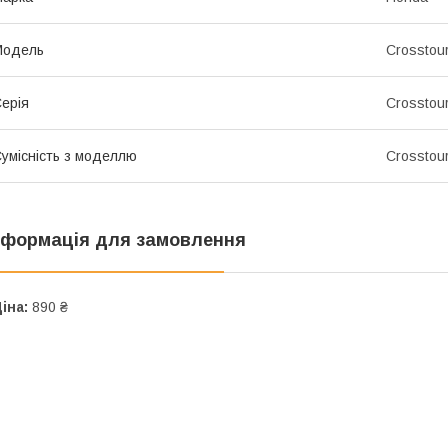
Мoдель
Crosstou
ерія
Crosstour
умісність з моделлю
Crosstou
нформація для замовлення
іна:
890 ₴