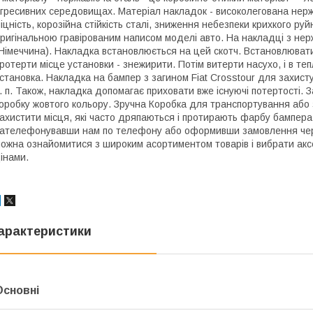
гресивних середовищах. Матеріал накладок - високолегована нержа
іцність, корозійна стійкість сталі, зниження небезпеки крихкого р
ригінальною гравірованим написом моделі авто. На накладці з нер
Німеччина). Накладка встановлюється на цей скотч. Встановлюват
ротерти місце установки - знежирити. Потім витерти насухо, і в теп
становка. Накладка на бампер з загином Fiat Crosstour для захист
. п. Також, накладка допомагає приховати вже існуючі потертості.
оробку жовтого кольору. Зручна Коробка для транспортування або 
ахистити місця, які часто дряпаються і протирають фарбу бампера
ателефонувавши нам по телефону або оформивши замовлення через
ожна ознайомитися з широким асортиментом товарів і вибрати аксе
інами.
арактеристики
Основні