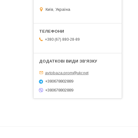
Київ, Україна
+380 (67) 880-28-89
avtobaza.prom@ukr.net
+380678802889
+380678802889