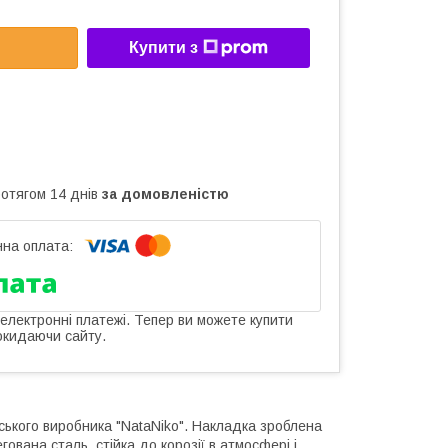
Купити з
ротягом 14 днів
за домовленістю
 електронні платежі. Тепер ви можете купити
окидаючи сайту.
нського виробника "NataNiko". Накладка зроблена
гована сталь, стійка до корозії в атмосфері і