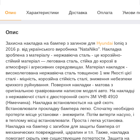
Опис
Характеристики
Доставка
Оплата
Умови п
Опис
Захисна накладка на бампер з загином для
Hyundai
Ioniq з
2016 р. від українського виробника "NataNiko". Накладка
зроблена з матеріалу - нержавіюча сталь - це корозійно-
стійкий матеріал — легована сталь, стійка до корозії в
атмосфері і агресивних середовищах. Матеріал накладок -
високолегована нержавіюча сталь товщиною 1 мм Якості цієї
сталі - міцність, корозійна стійкість сталі, зниження небезпеки
крихкого руйнування. Поверхня накладки - матова з
оригінальною гравірованим написом моделі авто. На накладці
з нержавіючої сталі є двосторонній скотч 3M VHB 4910
(Німеччина). Накладка встановлюється на цей скотч.
Встановлювати прокладку бампера легко. Спочатку необхідно
протерти місце установки - знежирити. Потім витерти насухо, і
в теплому місці встановлювати. Проста і легка установка.
Накладка на бампер с загибом для защиты бампера от
механических повреждений, царапин и т.п. Также, накладка
помогает скрыть уже существующие потертости. Защита на