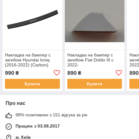
Накладка на бампер с
Накладка на бампер с
Накл
загибом Hyundai Ioniq
загибом Fiat Doblo III с
заги
(2016-2022) (Carbon)
2022-
2022
990
890
890
₴
₴
Купити
Купити
Про нас
98% позитивних з 151 відгука за рік
Працює з 03.08.2017
м. Київ